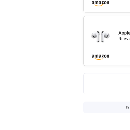
Apple
Rilev
In