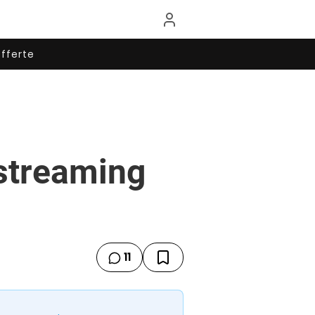
fferte
 streaming
11