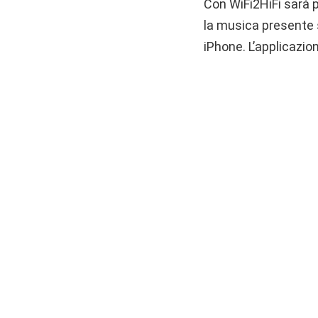
Con WiFi2HiFi sarà p
la musica presente 
iPhone. L’applicazio