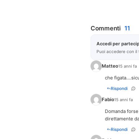
Commenti
11
Accedi per partecip
Puoi accedere con il
Matteo
15 anni fa
che figata....sicu
Rispondi
Fabio
15 anni fa
Domanda forse s
direttamente da
Rispondi