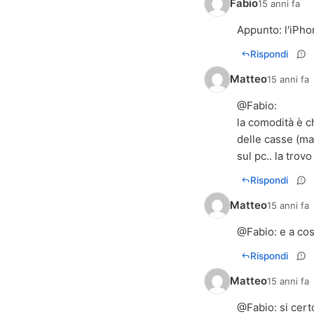
Fabio
15 anni fa
Appunto: l'iPho
Rispondi
Matteo
15 anni fa
@
Fabio
:
la comodità è c
delle casse (mag
sul pc.. la trov
Rispondi
Matteo
15 anni fa
@
Fabio
: e a co
Rispondi
Matteo
15 anni fa
@
Fabio
: si cer