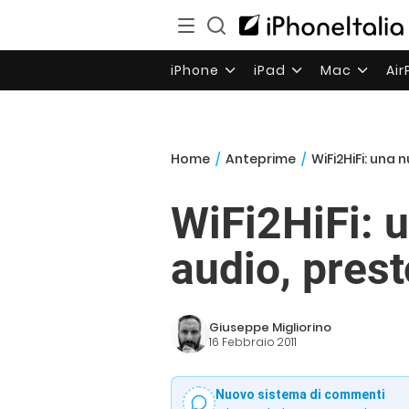
iPhone
iPad
Mac
Ai
Home
/
Anteprime
/
WiFi2HiFi: una
WiFi2HiFi: 
audio, prest
Giuseppe Migliorino
16 Febbraio 2011
Nuovo sistema di commenti