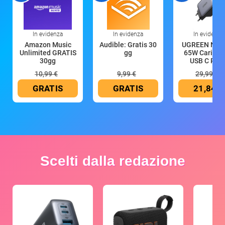
In evidenza
In evidenza
In evidenza
Amazon Music
Audible: Gratis 30
UGREEN Nex
Unlimited GRATIS
gg
65W Caricat
30gg
USB C Rica
10,99 €
9,99 €
29,99 €
GRATIS
GRATIS
21,84 €
Scelti dalla redazione