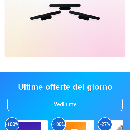
Ultime offerte del giorno
Vedi tutte
-100%
-100%
-27%