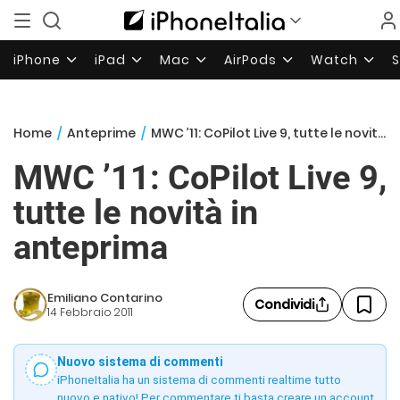
iPhone
iPad
Mac
AirPods
Watch
Home
/
Anteprime
/
MWC ’11: CoPilot Live 9, tutte le novità in anteprima
MWC ’11: CoPilot Live 9,
tutte le novità in
anteprima
Emiliano Contarino
Condividi
14 Febbraio 2011
Nuovo sistema di commenti
iPhoneItalia ha un sistema di commenti realtime tutto
nuovo e nativo! Per commentare ti basta creare un account