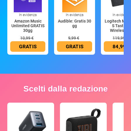
In evidenza
In evidenza
In evidenza
Amazon Music
Audible: Gratis 30
Logitech MX 
Unlimited GRATIS
gg
S Tastiera
30gg
Wireless (G
10,99 €
9,99 €
119,99 €
GRATIS
GRATIS
84,99 €
Scelti dalla redazione