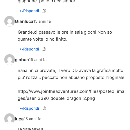
giappone..pelle d'oca signori...
Rispondi
Gianluca
15 anni fa
Grande,ci passavo le ore in sala giochi.Non so
quante volte lo ho finito.
Rispondi
giobuc
15 anni fa
naaa nn ci provate, il vero DD aveva la grafica molto
piu' rozza... peccato non abbiano proposto l'roginale
http://www.jointheadventures.com/files/posted_ima
ges/user_3390_double_dragon_2.png
Rispondi
luca
15 anni fa
LEGGENDA!!