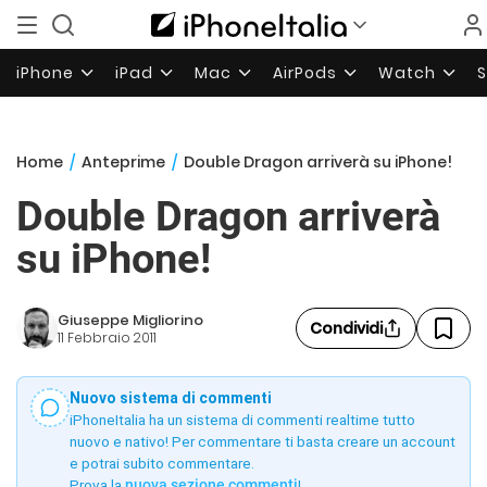
iPhone
iPad
Mac
AirPods
Watch
Home
/
Anteprime
/
Double Dragon arriverà su iPhone!
Double Dragon arriverà
su iPhone!
Giuseppe Migliorino
Condividi
11 Febbraio 2011
Nuovo sistema di commenti
iPhoneItalia ha un sistema di commenti realtime tutto
nuovo e nativo! Per commentare ti basta creare un account
e potrai subito commentare.
Prova la
nuova sezione commenti
!