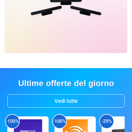
Ultime offerte del giorno
Vedi tutte
-100%
-100%
-29%