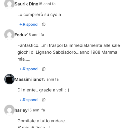
Saurik Dino
15 anni fa
Lo comprerò su cydia
Rispondi
Feduz
15 anni fa
Fantastico....mi trasporta immediatamente alle sale
giochi di Lignano Sabbiadoro...anno 1988 Mamma
mia.....
Rispondi
Massimiliano
15 anni fa
Di niente.. grazie a voi! ;-)
Rispondi
harley
15 anni fa
Gomitate a tutto andare....!
E' mio di fisso...!