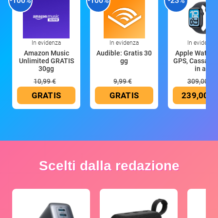
-100%
-100%
-23%
In evidenza
In evidenza
In evidenza
Amazon Music
Audible: Gratis 30
Apple Watch 
Unlimited GRATIS
gg
GPS, Cassa 4
30gg
in all
10,99 €
9,99 €
309,00 €
GRATIS
GRATIS
239,00 €
Scelti dalla redazione