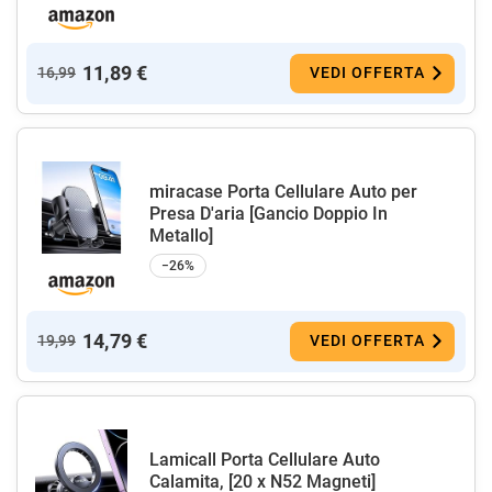
11,89 €
16,99
VEDI OFFERTA
miracase Porta Cellulare Auto per
Presa D'aria [Gancio Doppio In
Metallo]
−26%
14,79 €
19,99
VEDI OFFERTA
Lamicall Porta Cellulare Auto
Calamita, [20 x N52 Magneti]