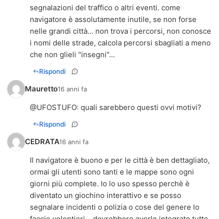
segnalazioni del traffico o altri eventi. come
navigatore è assolutamente inutile, se non forse
nelle grandi città... non trova i percorsi, non conosce
i nomi delle strade, calcola percorsi sbagliati a meno
che non glieli "insegni"...
Rispondi
Mauretto
16 anni fa
@
UFOSTUFO
: quali sarebbero questi ovvi motivi?
Rispondi
CEDRATA
16 anni fa
Il navigatore è buono e per le città è ben dettagliato,
ormai gli utenti sono tanti e le mappe sono ogni
giorni più complete. Io lo uso spesso perchè è
diventato un giochino interattivo e se posso
segnalare incidenti o polizia o cose del genere lo
faccio volentieri....dovrebbero averlo integrato tutte