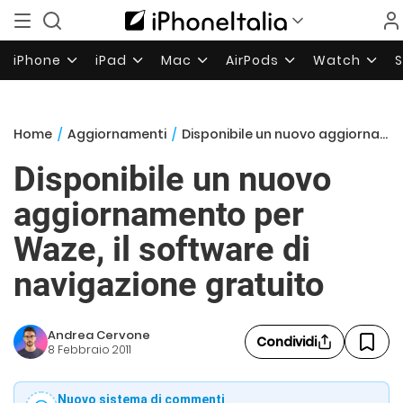
iPhone
iPad
Mac
AirPods
Watch
Home
/
Aggiornamenti
/
Disponibile un nuovo aggiornamento per Waze, il software di navigazione gratuito
Disponibile un nuovo
aggiornamento per
Waze, il software di
navigazione gratuito
Andrea Cervone
Condividi
8 Febbraio 2011
Nuovo sistema di commenti