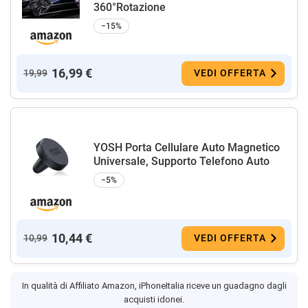
360°Rotazione
−15%
16,99 €
19,99
VEDI OFFERTA
YOSH Porta Cellulare Auto Magnetico
Universale, Supporto Telefono Auto
−5%
10,44 €
10,99
VEDI OFFERTA
In qualità di Affiliato Amazon, iPhoneItalia riceve un guadagno dagli
acquisti idonei.