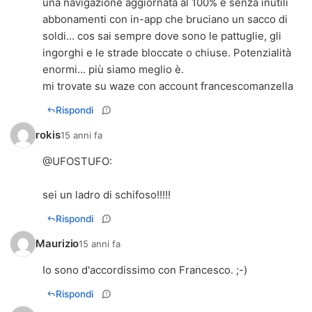
una navigazione aggiornata al 100% e senza inutili
abbonamenti con in-app che bruciano un sacco di
soldi... cos sai sempre dove sono le pattuglie, gli
ingorghi e le strade bloccate o chiuse. Potenzialità
enormi... più siamo meglio è.
mi trovate su waze con account francescomanzella
Rispondi
rokis
15 anni fa
@
UFOSTUFO
:
sei un ladro di schifoso!!!!!
Rispondi
Maurizio
15 anni fa
Io sono d'accordissimo con Francesco. ;-)
Rispondi