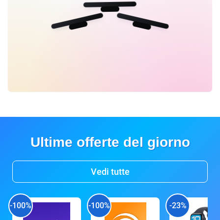
Ultime offerte del giorno
Vedi tutte
-100%
-100%
-23%