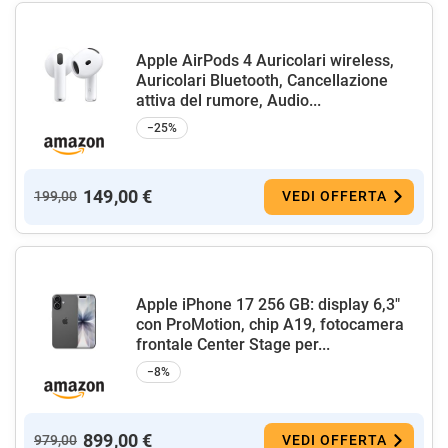
Apple AirPods 4 Auricolari wireless,
Auricolari Bluetooth, Cancellazione
attiva del rumore, Audio...
−25%
149,00 €
199,00
VEDI OFFERTA
Apple iPhone 17 256 GB: display 6,3"
con ProMotion, chip A19, fotocamera
frontale Center Stage per...
−8%
899,00 €
979,00
VEDI OFFERTA