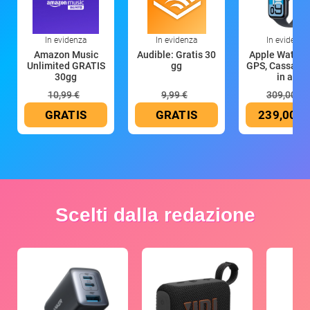
In evidenza
In evidenza
In evidenza
Amazon Music
Audible: Gratis 30
Apple Watch 
Unlimited GRATIS
gg
GPS, Cassa 4
30gg
in all
10,99 €
9,99 €
309,00 €
GRATIS
GRATIS
239,00 €
Scelti dalla redazione