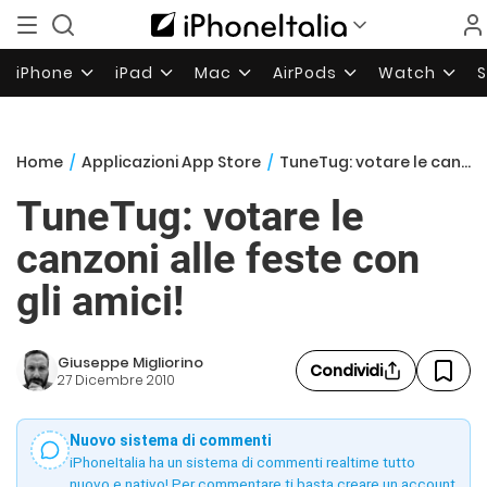
iPhone
iPad
Mac
AirPods
Watch
Home
/
Applicazioni App Store
/
TuneTug: votare le canzoni alle feste con gli amici!
TuneTug: votare le
canzoni alle feste con
gli amici!
Giuseppe Migliorino
Condividi
27 Dicembre 2010
Nuovo sistema di commenti
iPhoneItalia ha un sistema di commenti realtime tutto
nuovo e nativo! Per commentare ti basta creare un account