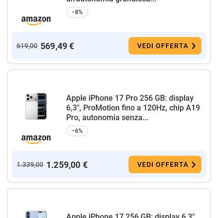
−8%
569,49 €
619,00
VEDI OFFERTA
Apple iPhone 17 Pro 256 GB: display
6,3", ProMotion fino a 120Hz, chip A19
Pro, autonomia senza...
−6%
1.259,00 €
1.339,00
VEDI OFFERTA
Apple iPhone 17 256 GB: display 6,3"