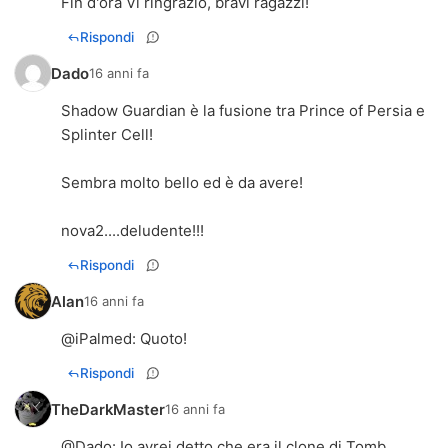
Fin d'ora Vi ringrazio, bravi ragazzi!
Rispondi
Dado
16 anni fa
Shadow Guardian è la fusione tra Prince of Persia e
Splinter Cell!
Sembra molto bello ed è da avere!
nova2....deludente!!!
Rispondi
Alan
16 anni fa
@
iPalmed
: Quoto!
Rispondi
TheDarkMaster
16 anni fa
@
Dado
: Io avrei detto che era il clone di Tomb