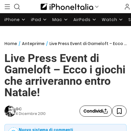
iPhone
iPad
Mac
AirPods
Watch
Home
/
Anteprime
/
Live Press Event di Gameloft – Ecco i giochi che arriveranno entro Natale!
Live Press Event di
Gameloft – Ecco i giochi
che arriveranno entro
Natale!
GC
Condividi
4 Dicembre 2010
Nuovo sistema di commenti