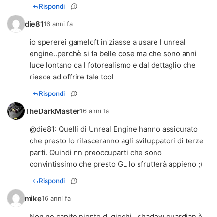
Rispondi
die81
16 anni fa
io spererei gameloft iniziasse a usare l unreal
engine..perchè si fa belle cose ma che sono anni
luce lontano da l fotorealismo e dal dettaglio che
riesce ad offrire tale tool
Rispondi
TheDarkMaster
16 anni fa
@
die81
: Quelli di Unreal Engine hanno assicurato
che presto lo rilasceranno agli sviluppatori di terze
parti. Quindi nn preoccuparti che sono
convintissimo che presto GL lo sfrutterà appieno ;)
Rispondi
mike
16 anni fa
Non ne capite niente di giochi...shadow guardian è