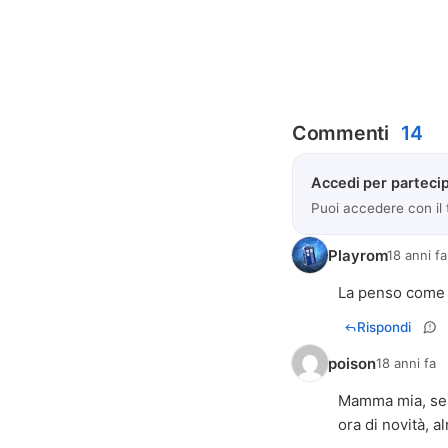
Commenti
14
Accedi per partecip
Puoi accedere con il
Playrom
18 anni fa
La penso come t
Rispondi
poison
18 anni fa
Mamma mia, se l
ora di novità, 