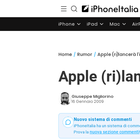
iPhone
iPad
Mac
Ai
Home
/
Rumor
/
Apple (ri)lancerà 
Apple (ri)la
Giuseppe Migliorino
16 Gennaio 2009
Nuovo sistema di commenti
iPhoneItalia ha un sistema di comm
Prova la
nuova sezione commenti