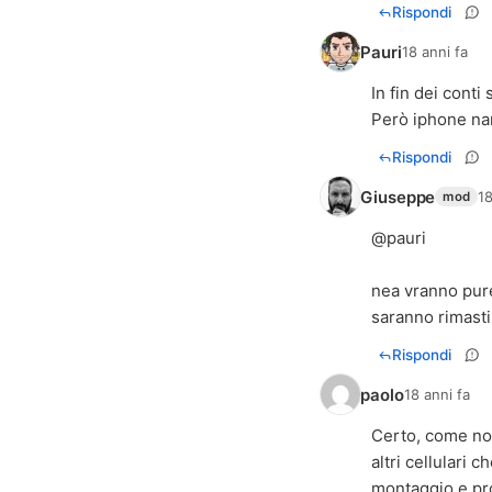
Rispondi
Pauri
18 anni fa
In fin dei conti
Però iphone nan
Rispondi
Giuseppe
18
mod
@pauri
nea vranno pure
saranno rimasti
Rispondi
paolo
18 anni fa
Certo, come noo
altri cellulari 
montaggio e pro