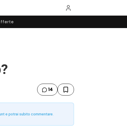
fferte
b?
14
unt e potrai subito commentare.