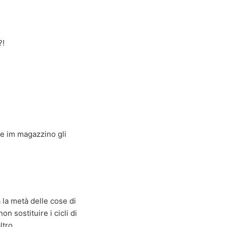
?!
se im magazzino gli
la metà delle cose di
on sostituire i cicli di
tro...