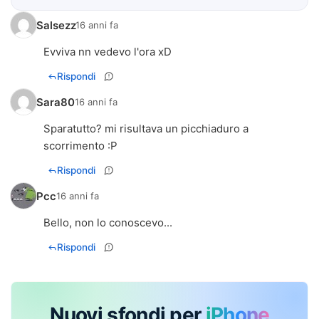
Salsezz
16 anni fa
Evviva nn vedevo l'ora xD
Rispondi
Sara80
16 anni fa
Sparatutto? mi risultava un picchiaduro a
scorrimento :P
Rispondi
Pcc
16 anni fa
Bello, non lo conoscevo...
Rispondi
Nuovi sfondi per
iPhone