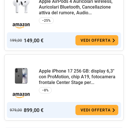
Apple AirPods 4 Auricolari wireless,
Auricolari Bluetooth, Cancellazione
attiva del rumore, Audio...
−25%
149,00 €
199,00
VEDI OFFERTA
Apple iPhone 17 256 GB: display 6,3"
con ProMotion, chip A19, fotocamera
frontale Center Stage per...
−8%
899,00 €
979,00
VEDI OFFERTA