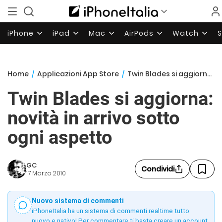
iPhone
iPad
Mac
AirPods
Watch
Home
/
Applicazioni App Store
/
Twin Blades si aggiorna: novità in arrivo sotto ogni aspetto
Twin Blades si aggiorna:
novità in arrivo sotto
ogni aspetto
GC
Condividi
17 Marzo 2010
Nuovo sistema di commenti
iPhoneItalia ha un sistema di commenti realtime tutto
nuovo e nativo! Per commentare ti basta creare un account