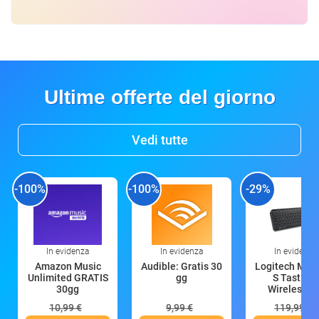
Ultime offerte del giorno
Vedi tutte
-100%
-100%
-29%
In evidenza
In evidenza
In evidenza
Amazon Music
Audible: Gratis 30
Logitech MX 
Unlimited GRATIS
gg
S Tastiera
30gg
Wireless (G
10,99 €
9,99 €
119,99 €