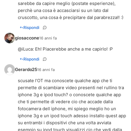
sarebbe da capire meglio (postate esperienze),
perchè una cosa è accasciarsi su un lato dal
cruscotto, una cosa è precipitare dal parabrezza!! :)
Rispondi
giosaccone
16 anni fa
@
iLuca
: Eh! Piacerebbe anche a me capirlo! :P
Rispondi
Gerardo25
16 anni fa
scusate l’OT ma conoscete qualche app che ti
permette di scambiare video presenti nel rullino tra
iphone 3g e ipod touch? o conoscete qualche app
che ti permette di vedere cio che accade dalla
fotocamera dell iphone, mi spiego meglio ho un
iphone 3g e un ipod touch adesso installo quest app
su entrambi i dispositivi che una volta avviata
esempio su ipod touch visualizzi cio che vedi dalla