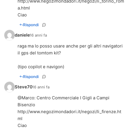
http://www.negozimondadori.it/negozi/li_torino_rom
a.html
Ciao
Rispondi
daniele
16 anni fa
raga ma lo posso usare anche per gli altri navigatori
il gps del tomtom kit?
(tipo copilot e navigon)
Rispondi
Steve70
16 anni fa
@
Marco
: Centro Commerciale I Gigli a Campi
Bisenzio
http://www.negozimondadori.it/negozi/li_firenze.ht
ml
Ciao