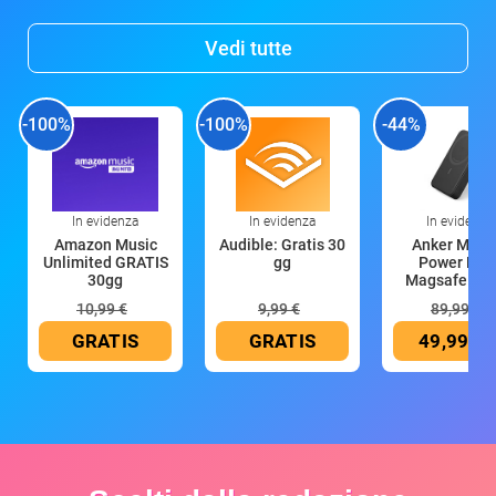
Vedi tutte
-100%
-100%
-44%
In evidenza
In evidenza
In evidenza
Amazon Music
Audible: Gratis 30
Anker Mag
Unlimited GRATIS
gg
Power Ban
30gg
Magsafe 10
mAh
10,99 €
9,99 €
89,99 €
GRATIS
GRATIS
49,99 €