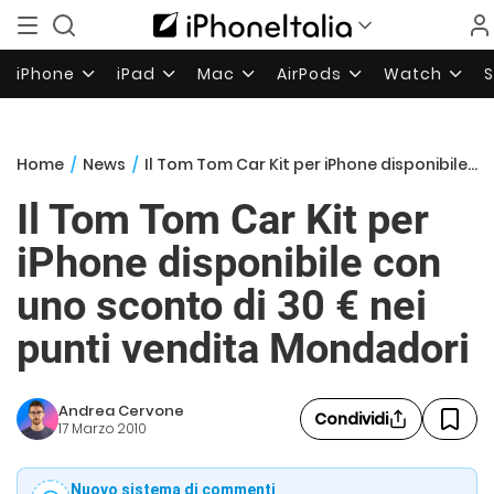
iPhone
iPad
Mac
AirPods
Watch
Home
/
News
/
Il Tom Tom Car Kit per iPhone disponibile con uno sconto di 30 € nei punti vendita Mondadori
Il Tom Tom Car Kit per
iPhone disponibile con
uno sconto di 30 € nei
punti vendita Mondadori
Andrea Cervone
Condividi
17 Marzo 2010
Nuovo sistema di commenti