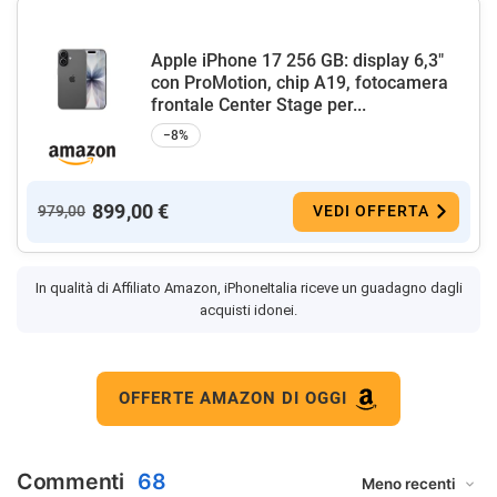
Apple iPhone 17 256 GB: display 6,3"
con ProMotion, chip A19, fotocamera
frontale Center Stage per...
−8%
899,00 €
979,00
VEDI OFFERTA
In qualità di Affiliato Amazon, iPhoneItalia riceve un guadagno dagli
acquisti idonei.
OFFERTE AMAZON DI OGGI
Commenti
68