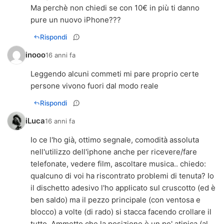
Ma perchè non chiedi se con 10€ in più ti danno
pure un nuovo iPhone???
Rispondi
inooo
16 anni fa
Leggendo alcuni commeti mi pare proprio certe
persone vivono fuori dal modo reale
Rispondi
iLuca
16 anni fa
Io ce l'ho già, ottimo segnale, comodità assoluta
nell'utilizzo dell'iphone anche per ricevere/fare
telefonate, vedere film, ascoltare musica.. chiedo:
qualcuno di voi ha riscontrato problemi di tenuta? Io
il dischetto adesivo l'ho applicato sul cruscotto (ed è
ben saldo) ma il pezzo principale (con ventosa e
blocco) a volte (di rado) si stacca facendo crollare il
tutto. Ammetto che la posizione è un po' atipica (al