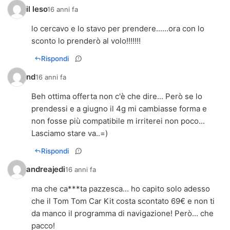
il leso
16 anni fa
lo cercavo e lo stavo per prendere......ora con lo
sconto lo prenderò al volo!!!!!!!
Rispondi
nd
16 anni fa
Beh ottima offerta non c'è che dire... Però se lo
prendessi e a giugno il 4g mi cambiasse forma e
non fosse più compatibile m irriterei non poco...
Lasciamo stare va..=)
Rispondi
andreajedi
16 anni fa
ma che ca***ta pazzesca... ho capito solo adesso
che il Tom Tom Car Kit costa scontato 69€ e non ti
da manco il programma di navigazione! Però... che
pacco!