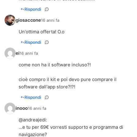
Rispondi
giosaccone
16 anni fa
Un'ottima offerta! O.o
Rispondi
ei
16 anni fa
come non ha il software incluso?!
cioè compro il kit e poi devo pure comprare il
software dall'app store?!?!
Rispondi
inooo
16 anni fa
@
andreajedi
:
...e tu per 69€ vorresti supporto e programma di
navigazione?