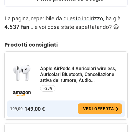
La pagina, reperibile da
questo indirizzo
, ha già
4.537 fan
… e voi cosa state aspettatando? 😀
Prodotti consigliati
Apple AirPods 4 Auricolari wireless,
Auricolari Bluetooth, Cancellazione
attiva del rumore, Audio...
−25%
149,00 €
199,00
VEDI OFFERTA