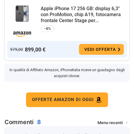
Apple iPhone 17 256 GB: display 6,3"
con ProMotion, chip A19, fotocamera
frontale Center Stage per...
−8%
899,00 €
979,00
VEDI OFFERTA
In qualità di Affiliato Amazon, iPhoneItalia riceve un guadagno dagli
acquisti idonei.
OFFERTE AMAZON DI OGGI
Commenti
8