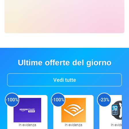
Ultime offerte del giorno
Vedi tutte
-100%
-100%
-23%
In evidenza
In evidenza
In evidenza