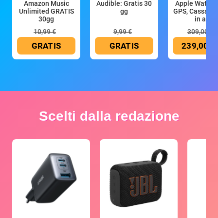
Amazon Music
Audible: Gratis 30
Apple Watch 
Unlimited GRATIS
gg
GPS, Cassa 4
30gg
in all
10,99 €
9,99 €
309,00 €
GRATIS
GRATIS
239,00 €
Scelti dalla redazione