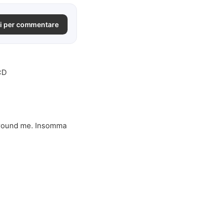
i per commentare
 :D
e around me. Insomma