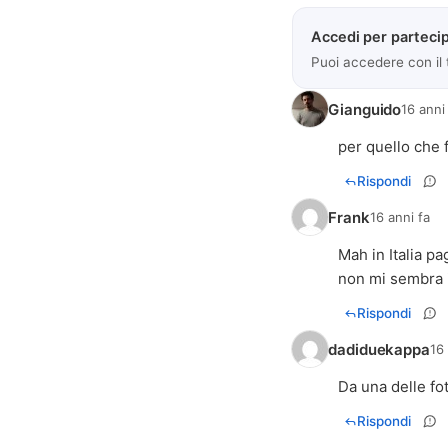
Accedi per partecip
Puoi accedere con il
Gianguido
16 anni
per quello che f
Rispondi
Frank
16 anni fa
Mah in Italia p
non mi sembra i
Rispondi
dadiduekappa
16
Da una delle fot
Rispondi