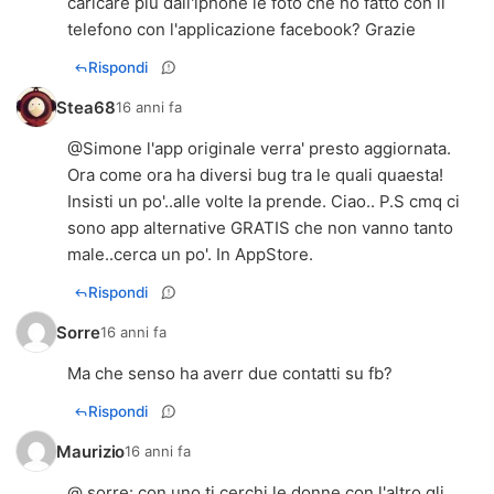
caricare più dall'iphone le foto che ho fatto con il
telefono con l'applicazione facebook? Grazie
Rispondi
Stea68
16 anni fa
@Simone l'app originale verra' presto aggiornata.
Ora come ora ha diversi bug tra le quali quaesta!
Insisti un po'..alle volte la prende. Ciao.. P.S cmq ci
sono app alternative GRATIS che non vanno tanto
male..cerca un po'. In AppStore.
Rispondi
Sorre
16 anni fa
Ma che senso ha averr due contatti su fb?
Rispondi
Maurizio
16 anni fa
@ sorre: con uno ti cerchi le donne con l'altro gli