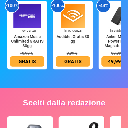
-100%
-100%
-44%
In evidenza
In evidenza
In evidenza
Amazon Music
Audible: Gratis 30
Anker Mag
Unlimited GRATIS
gg
Power Ban
30gg
Magsafe 10
mAh
10,99 €
9,99 €
89,99 €
GRATIS
GRATIS
49,99 €
Scelti dalla redazione