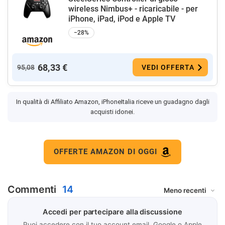
wireless Nimbus+ - ricaricabile - per
iPhone, iPad, iPod e Apple TV
−28%
68,33 €
95,08
VEDI OFFERTA
In qualità di Affiliato Amazon, iPhoneItalia riceve un guadagno dagli
acquisti idonei.
OFFERTE AMAZON DI OGGI
Commenti
14
Accedi per partecipare alla discussione
Puoi accedere con il tuo account email, Google o Apple