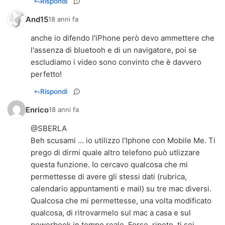
Rispondi
And15
18 anni fa
anche io difendo l'iPhone però devo ammettere che
l'assenza di bluetooh e di un navigatore, poi se
escludiamo i video sono convinto che è davvero
perfetto!
Rispondi
Enrico
18 anni fa
@SBERLA
Beh scusami ... io utilizzo l'Iphone con Mobile Me. Ti
prego di dirmi quale altro telefono può utlizzare
questa funzione. Io cercavo qualcosa che mi
permettesse di avere gli stessi dati (rubrica,
calendario appuntamenti e mail) su tre mac diversi.
Qualcosa che mi permettesse, una volta modificato
qualcosa, di ritrovarmelo sul mac a casa e sul
powerbook in tempo reale. Forse, ripeto, ti sei