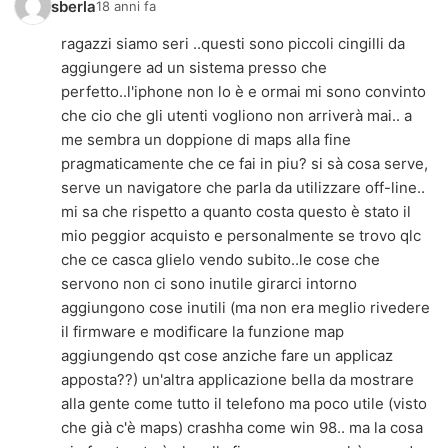
sberla
18 anni fa
ragazzi siamo seri ..questi sono piccoli cingilli da
aggiungere ad un sistema presso che
perfetto..l'iphone non lo è e ormai mi sono convinto
che cio che gli utenti vogliono non arriverà mai.. a
me sembra un doppione di maps alla fine
pragmaticamente che ce fai in piu? si sà cosa serve,
serve un navigatore che parla da utilizzare off-line..
mi sa che rispetto a quanto costa questo è stato il
mio peggior acquisto e personalmente se trovo qlc
che ce casca glielo vendo subito..le cose che
servono non ci sono inutile girarci intorno
aggiungono cose inutili (ma non era meglio rivedere
il firmware e modificare la funzione map
aggiungendo qst cose anziche fare un applicaz
apposta??) un'altra applicazione bella da mostrare
alla gente come tutto il telefono ma poco utile (visto
che già c'è maps) crashha come win 98.. ma la cosa