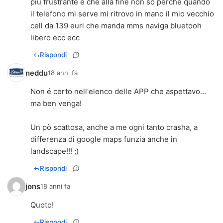
piu frustrante è che alla fine non so perchè quando
il telefono mi serve mi ritrovo in mano il mio vecchio
cell da 139 euri che manda mms naviga bluetooh
libero ecc ecc
Rispondi
neddu
18 anni fa
Non é certo nell'elenco delle APP che aspettavo...
ma ben venga!
Un pò scattosa, anche a me ogni tanto crasha, a
differenza di google maps funzia anche in
landscape!!! ;)
Rispondi
jons
18 anni fa
Quoto!
Rispondi