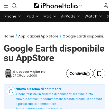
iPhone
iPad
Mac
AirPods
Watch
Home
/
Applicazioni App Store
/
Google Earth disponibile su AppStore
Google Earth disponibile
su AppStore
Giuseppe Migliorino
Condividi
27 Ottobre 2008
Nuovo sistema di commenti
iPhoneItalia ha un sistema di commenti realtime tutto
nuovo e nativo! Per commentare ti basta creare un account
e potrai subito commentare.
Prova la
nuova sezione commenti
!