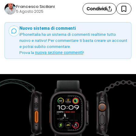
Francesco Siciliani
Condividi
5 Agosto 2025
Nuovo sistema di commenti
iPhoneItalia ha un sistema di commenti realtime tutto
nuovo e nativo! Per commentare ti basta creare un account
e potrai subito commentare.
Prova la
nuova sezione commenti
!