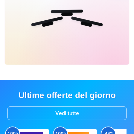
Ultime offerte del giorno
Vedi tutte
-100%
-100%
-44%