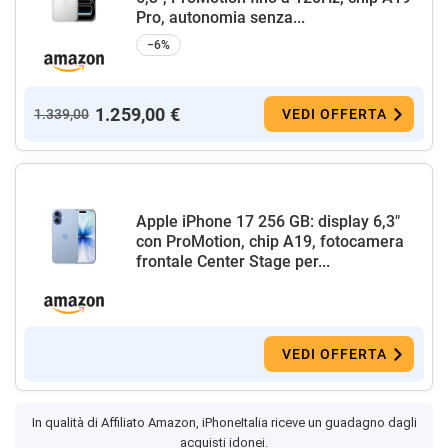
Pro, autonomia senza...
−6%
1.259,00 €
1.339,00
VEDI OFFERTA
Apple iPhone 17 256 GB: display 6,3"
con ProMotion, chip A19, fotocamera
frontale Center Stage per...
VEDI OFFERTA
In qualità di Affiliato Amazon, iPhoneItalia riceve un guadagno dagli
acquisti idonei.