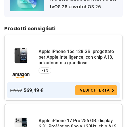
tvOS 26 e watchOS 26
Prodotti consigliati
Apple iPhone 16e 128 GB: progettato
per Apple Intelligence, con chip A18,
un’autonomia grandiosa...
−8%
569,49 €
619,00
VEDI OFFERTA
Apple iPhone 17 Pro 256 GB: display
6,3", ProMotion fino a 120Hz, chip A19