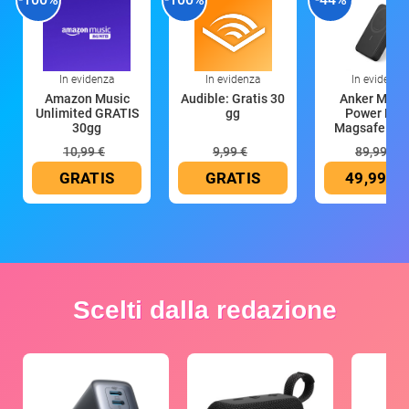
In evidenza
In evidenza
In evidenza
Amazon Music
Audible: Gratis 30
Anker Mag
Unlimited GRATIS
gg
Power Ban
30gg
Magsafe 10
mAh
10,99 €
9,99 €
89,99 €
GRATIS
GRATIS
49,99 €
Scelti dalla redazione