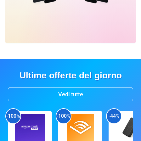
Ultime offerte del giorno
Vedi tutte
-100%
-100%
-44%