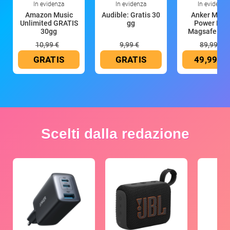
In evidenza
In evidenza
In evidenza
Amazon Music
Audible: Gratis 30
Anker Mag
Unlimited GRATIS
gg
Power Ban
30gg
Magsafe 10
mAh
10,99 €
9,99 €
89,99 €
GRATIS
GRATIS
49,99 €
Scelti dalla redazione