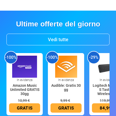
Ultime offerte del giorno
Vedi tutte
-100%
-100%
-29%
In evidenza
In evidenza
In evidenza
Amazon Music
Audible: Gratis 30
Logitech MX 
Unlimited GRATIS
gg
S Tastiera
30gg
Wireless (G
10,99 €
9,99 €
119,99 €
GRATIS
GRATIS
84,99 €