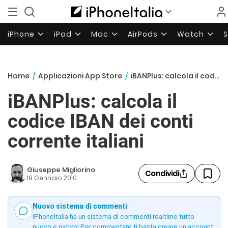
iPhone
iPad
Mac
AirPods
Watch
Home
/
Applicazioni App Store
/
iBANPlus: calcola il codice IBAN dei conti corrente italiani
iBANPlus: calcola il
codice IBAN dei conti
corrente italiani
Giuseppe Migliorino
Condividi
19 Gennaio 2010
Nuovo sistema di commenti
iPhoneItalia ha un sistema di commenti realtime tutto
nuovo e nativo! Per commentare ti basta creare un account