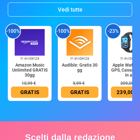
Vedi tutte
-100%
-100%
-23%
In evidenza
In evidenza
In evidenza
Amazon Music
Audible: Gratis 30
Apple Watch 
Unlimited GRATIS
gg
GPS, Cassa 4
30gg
in all
10,99 €
9,99 €
309,00 €
GRATIS
GRATIS
239,00 €
Scelti dalla redazione