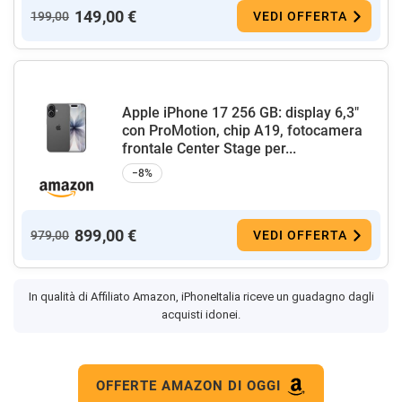
149,00 €
199,00
VEDI OFFERTA
Apple iPhone 17 256 GB: display 6,3"
con ProMotion, chip A19, fotocamera
frontale Center Stage per...
−8%
899,00 €
979,00
VEDI OFFERTA
In qualità di Affiliato Amazon, iPhoneItalia riceve un guadagno dagli
acquisti idonei.
OFFERTE AMAZON DI OGGI