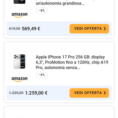
un’autonomia grandiosa...
−8%
569,49 €
619,00
VEDI OFFERTA
Apple iPhone 17 Pro 256 GB: display
6,3", ProMotion fino a 120Hz, chip A19
Pro, autonomia senza...
−6%
1.259,00 €
1.339,00
VEDI OFFERTA