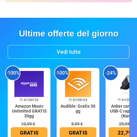
Ultime offerte del giorno
Vedi tutte
-100%
-100%
-24%
In evidenza
In evidenza
In evidenza
Amazon Music
Audible: Gratis 30
Anker caricat
Unlimited GRATIS
gg
USB-C rapido
30gg
(Nano
10,99 €
9,99 €
29,99 €
GRATIS
GRATIS
22,79 €