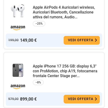
Apple AirPods 4 Auricolari wireless,
Auricolari Bluetooth, Cancellazione
attiva del rumore, Audio...
−25%
149,00 €
199,00
VEDI OFFERTA
Apple iPhone 17 256 GB: display 6,3"
con ProMotion, chip A19, fotocamera
frontale Center Stage per...
−8%
899,00 €
979,00
VEDI OFFERTA