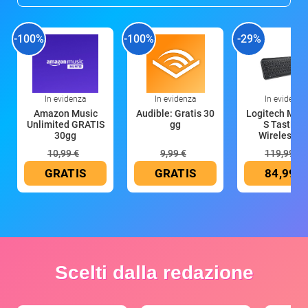
-100%
-100%
-29%
In evidenza
In evidenza
In evidenza
Amazon Music
Audible: Gratis 30
Logitech MX 
Unlimited GRATIS
gg
S Tastiera
30gg
Wireless (G
10,99 €
9,99 €
119,99 €
GRATIS
GRATIS
84,99 €
Scelti dalla redazione