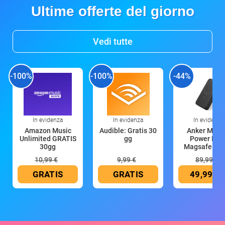
Ultime offerte del giorno
Vedi tutte
-100%
-100%
-44%
In evidenza
In evidenza
In evidenza
Amazon Music
Audible: Gratis 30
Anker Mag
Unlimited GRATIS
gg
Power Ban
30gg
Magsafe 10
mAh
10,99 €
9,99 €
89,99 €
GRATIS
GRATIS
49,99 €