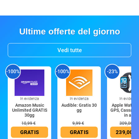
Ultime offerte del giorno
Vedi tutte
-100%
-100%
-23%
In evidenza
In evidenza
In evidenza
Amazon Music
Audible: Gratis 30
Apple Watch 
Unlimited GRATIS
gg
GPS, Cassa 4
30gg
in all
10,99 €
9,99 €
309,00 €
GRATIS
GRATIS
239,00 €