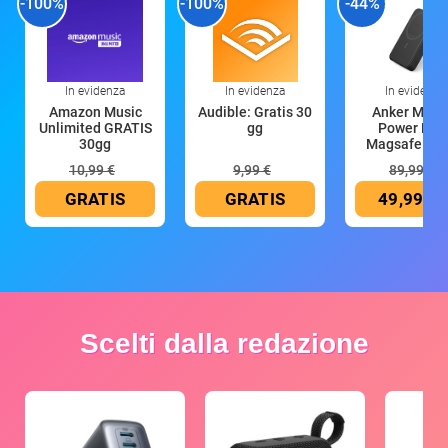
-100%
-100%
-44%
In evidenza
In evidenza
In evidenza
Amazon Music
Audible: Gratis 30
Anker Mag
Unlimited GRATIS
gg
Power Ban
30gg
Magsafe 10
mAh
10,99 €
9,99 €
89,99 €
GRATIS
GRATIS
49,99 €
Scelti dalla redazione