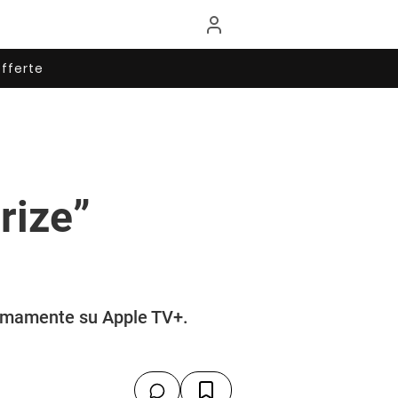
fferte
rize”
ssimamente su Apple TV+.