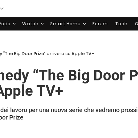
rPods
Watch
Smart Home
Forum
Tech
O
 “The Big Door Prize” arriverà su Apple TV+
medy “The Big Door P
 Apple TV+
zio dei lavoro per una nuova serie che vedremo pro
oor Prize