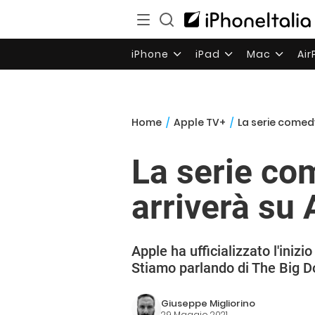
iPhone
iPad
Mac
Ai
Home
/
Apple TV+
/
La serie comedy
La serie co
arriverà su
Apple ha ufficializzato l'ini
Stiamo parlando di The Big D
Giuseppe Migliorino
29 Maggio 2021