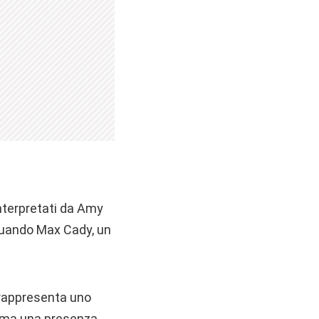
nterpretati da Amy
quando Max Cady, un
 rappresenta uno
a, ma una presenza