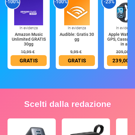
-100%
-100%
-23%
In evidenza
In evidenza
In evidenza
Amazon Music
Audible: Gratis 30
Apple Watch 
Unlimited GRATIS
gg
GPS, Cassa 4
30gg
in all
10,99 €
9,99 €
309,00 €
GRATIS
GRATIS
239,00 €
Scelti dalla redazione