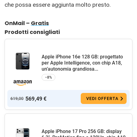
che possa essere aggiunta molto presto.
OnMail –
Gratis
Prodotti consigliati
Apple iPhone 16e 128 GB: progettato
per Apple Intelligence, con chip A18,
un’autonomia grandiosa...
−8%
569,49 €
619,00
VEDI OFFERTA
Apple iPhone 17 Pro 256 GB: display