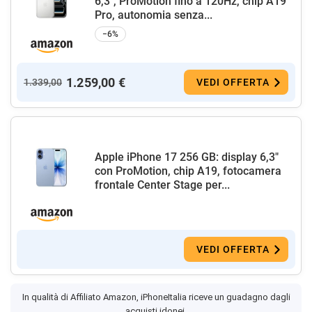
6,3", ProMotion fino a 120Hz, chip A19
Pro, autonomia senza...
−6%
1.259,00 €
1.339,00
VEDI OFFERTA
Apple iPhone 17 256 GB: display 6,3"
con ProMotion, chip A19, fotocamera
frontale Center Stage per...
VEDI OFFERTA
In qualità di Affiliato Amazon, iPhoneItalia riceve un guadagno dagli
acquisti idonei.