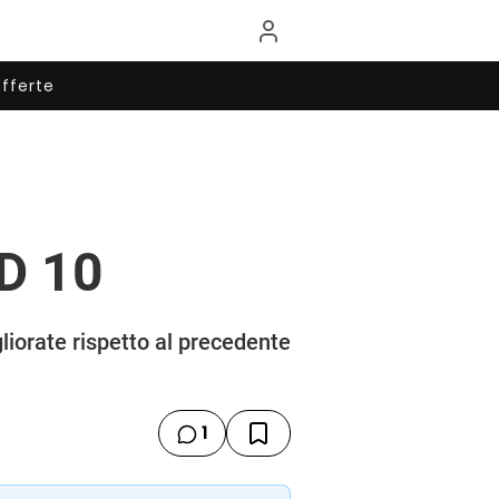
fferte
HD 10
gliorate rispetto al precedente
1