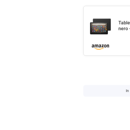
Table
nero 
In