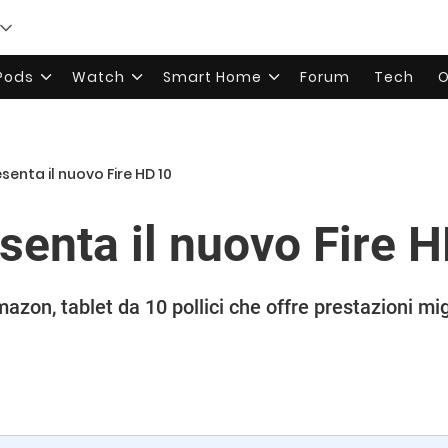
rPods
Watch
Smart Home
Forum
Tech
O
enta il nuovo Fire HD 10
enta il nuovo Fire 
azon, tablet da 10 pollici che offre prestazioni mi