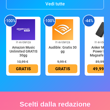
Vedi tutte
-100%
-100%
-44%
In evidenza
In evidenza
In evidenza
Amazon Music
Audible: Gratis 30
Anker Mag
Unlimited GRATIS
gg
Power Ban
30gg
Magsafe 10
mAh
10,99 €
9,99 €
89,99 €
GRATIS
GRATIS
49,99 €
Scelti dalla redazione