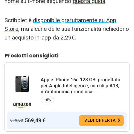
home su iPhone seguendo
questa guida
.
Scribblet è
disponibile gratuitamente su App
Store
, ma alcune delle sue funzionalità richiedono
un acquisto in-app da 2,29€.
Prodotti consigliati
Apple iPhone 16e 128 GB: progettato
per Apple Intelligence, con chip A18,
un’autonomia grandiosa...
−8%
569,49 €
619,00
VEDI OFFERTA