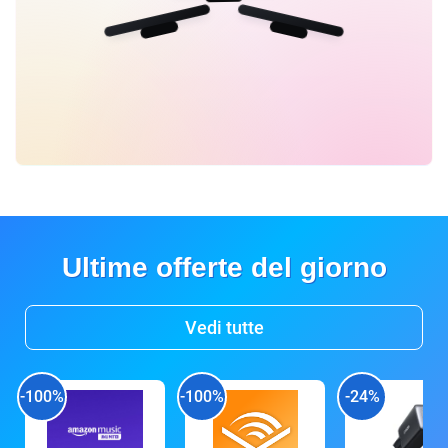
Ultime offerte del giorno
Vedi tutte
-100%
-100%
-24%