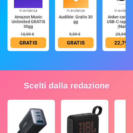
In evidenza
In evidenza
In evidenza
Amazon Music
Audible: Gratis 30
Anker caricat
Unlimited GRATIS
gg
USB-C rapido
30gg
(Nano
10,99 €
9,99 €
29,99 €
GRATIS
GRATIS
22,79 €
Scelti dalla redazione