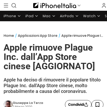
iPhone
iPad
Mac
AirPods
Watch
Home
/
Applicazioni App Store
/
Apple rimuove Plague Inc. dall’App Store cinese [AGGIORNATO]
Apple rimuove Plague
Inc. dall’App Store
cinese [AGGIORNATO]
Apple ha deciso di rimuovere il popolare titolo
Plague Inc. dall'App Store cinese, molto
probabilmente a causa del coronavirus.
Giuseppe La Terza
Condividi
2 Marzo 2020