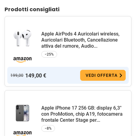
Prodotti consigliati
Apple AirPods 4 Auricolari wireless,
Auricolari Bluetooth, Cancellazione
attiva del rumore, Audio...
−25%
149,00 €
199,00
VEDI OFFERTA
Apple iPhone 17 256 GB: display 6,3"
con ProMotion, chip A19, fotocamera
frontale Center Stage per...
−8%