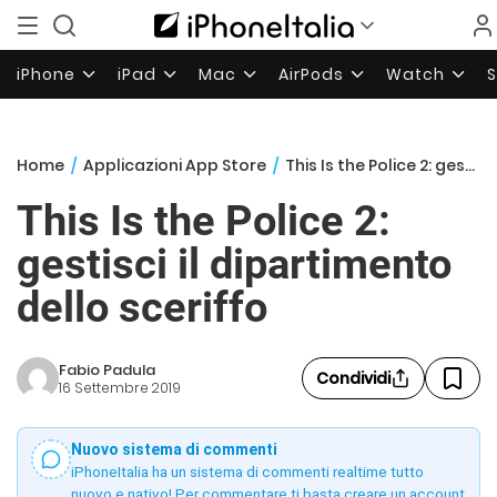
iPhone
iPad
Mac
AirPods
Watch
Home
/
Applicazioni App Store
/
This Is the Police 2: gestisci il dipartimento dello sceriffo
This Is the Police 2:
gestisci il dipartimento
dello sceriffo
Fabio Padula
Condividi
16 Settembre 2019
Nuovo sistema di commenti
iPhoneItalia ha un sistema di commenti realtime tutto
nuovo e nativo! Per commentare ti basta creare un account