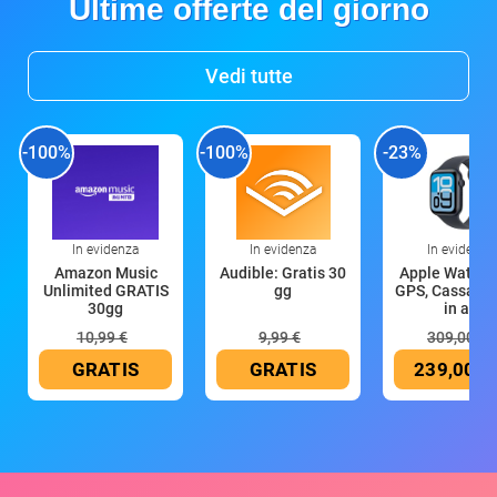
Ultime offerte del giorno
Vedi tutte
-100%
-100%
-23%
In evidenza
In evidenza
In evidenza
Amazon Music
Audible: Gratis 30
Apple Watch 
Unlimited GRATIS
gg
GPS, Cassa 4
30gg
in all
10,99 €
9,99 €
309,00 €
GRATIS
GRATIS
239,00 €