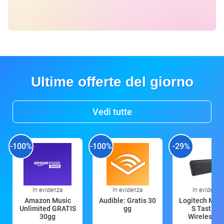
Ultime offerte del giorno
Vedi tutte
-100%
-100%
-29%
In evidenza
In evidenza
In evidenza
Amazon Music
Audible: Gratis 30
Logitech MX 
Unlimited GRATIS
gg
S Tastiera
30gg
Wireless (G