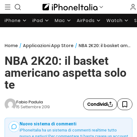
iPhone
iPad
Mac
AirPods
Watch
Home
/
Applicazioni App Store
/
NBA 2K20: il basket americano aspetta solo te
NBA 2K20: il basket
americano aspetta solo
te
Fabio Padula
Condividi
15 Settembre 2019
Nuovo sistema di commenti
iPhoneItalia ha un sistema di commenti realtime tutto
nuovo e nativo! Per commentare ti basta creare un account