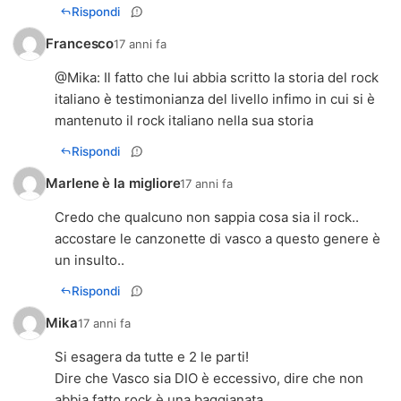
Rispondi
Francesco
17 anni fa
@
Mika
: Il fatto che lui abbia scritto la storia del rock
italiano è testimonianza del livello infimo in cui si è
mantenuto il rock italiano nella sua storia
Rispondi
Marlene è la migliore
17 anni fa
Credo che qualcuno non sappia cosa sia il rock..
accostare le canzonette di vasco a questo genere è
un insulto..
Rispondi
Mika
17 anni fa
Si esagera da tutte e 2 le parti!
Dire che Vasco sia DIO è eccessivo, dire che non
abbia fatto rock è una baggianata...