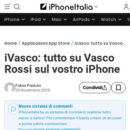
iPhone
iPad
Mac
AirPods
Watch
Home
/
Applicazioni App Store
/
iVasco: tutto su Vasco Rossi sul vostro iPhone
iVasco: tutto su Vasco
Rossi sul vostro iPhone
Fabio Padula
Condividi
29 Novembre 2009
Nuovo sistema di commenti
iPhoneItalia ha un sistema di commenti realtime tutto
nuovo e nativo! Per commentare ti basta creare un account
e potrai subito commentare.
Prova la
nuova sezione commenti
!