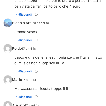
un'applicazione in più per lo store e penso che sarà
ben vista dai fan, certo però che 4 euro..
Rispondi
Piccolo Attila
17 anni fa
grande vasco
Rispondi
Poldo
17 anni fa
vasco è una delle la testimonianze che l'italia in fatto
di musica non ci capisce nulla.
Rispondi
Mario
17 anni fa
Ma vaaaaaaaa!!!!costa troppo ihihih
Rispondi
Alerato
17 anni fa