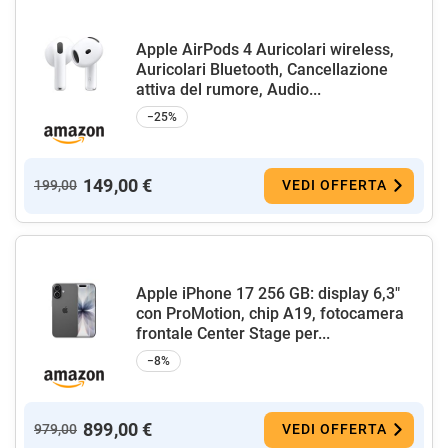
Apple AirPods 4 Auricolari wireless,
Auricolari Bluetooth, Cancellazione
attiva del rumore, Audio...
−25%
149,00 €
199,00
VEDI OFFERTA
Apple iPhone 17 256 GB: display 6,3"
con ProMotion, chip A19, fotocamera
frontale Center Stage per...
−8%
899,00 €
979,00
VEDI OFFERTA