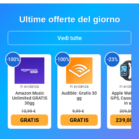
Ultime offerte del giorno
Vedi tutte
-100%
-100%
-23%
In evidenza
In evidenza
In evidenza
Amazon Music
Audible: Gratis 30
Apple Watch 
Unlimited GRATIS
gg
GPS, Cassa 4
30gg
in all
10,99 €
9,99 €
309,00 €
GRATIS
GRATIS
239,00 €