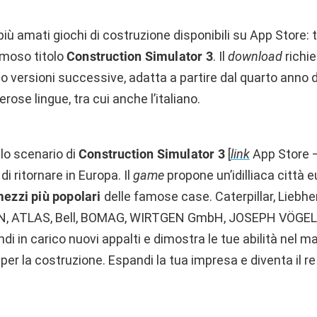
più amati giochi di costruzione disponibili su App Store: 
amoso titolo
Construction Simulator 3
. Il
download
richi
 o versioni successive, adatta a partire dal quarto anno di
erose lingue, tra cui anche l’italiano.
lo scenario di
Construction Simulator 3
[
link
App Store –
i ritornare in Europa. Il
game
propone un’idilliaca città 
ezzi più popolari
delle famose case. Caterpillar, Liebhe
MAN, ATLAS, Bell, BOMAG, WIRTGEN GmbH, JOSEPH VÖGE
di in carico nuovi appalti e dimostra le tue abilità nel 
per la costruzione. Espandi la tua impresa e diventa il re