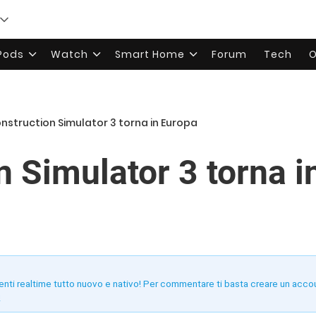
rPods
Watch
Smart Home
Forum
Tech
O
nstruction Simulator 3 torna in Europa
n Simulator 3 torna i
enti realtime tutto nuovo e nativo! Per commentare ti basta creare un acco
!