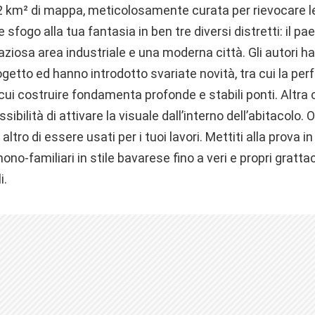
2 km² di mappa, meticolosamente curata per rievocare le 
e sfogo alla tua fantasia in ben tre diversi distretti: il paes
ziosa area industriale e una moderna città. Gli autori h
etto ed hanno introdotto svariate novità, tra cui la perf
 cui costruire fondamenta profonde e stabili ponti. Altra 
sibilità di attivare la visuale dall’interno dell’abitacolo. 
tro di essere usati per i tuoi lavori. Mettiti alla prova in
mono-familiari in stile bavarese fino a veri e propri gratta
i.