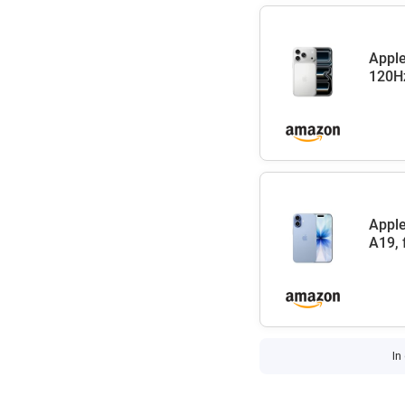
Apple
120Hz
Apple
A19, 
In