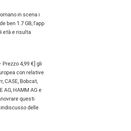
tornano in scena i
ede ben 1.7 GB, l’app
 età e risulta
 Prezzo 4,99 €] gli
europea con relative
rr, CASE, Bobcat,
LE AG, HAMM AG e
manovrare questi
 indiscusso delle