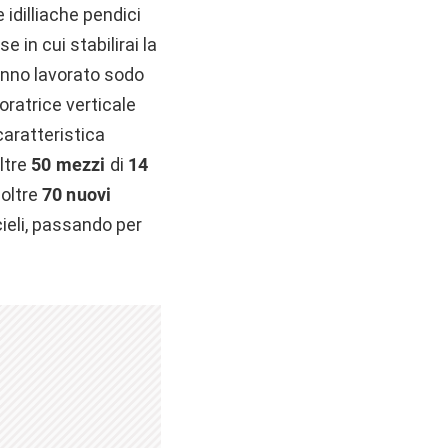
idilliache pendici
e in cui stabilirai la
anno lavorato sodo
oratrice verticale
caratteristica
Oltre
50 mezzi
di
14
 oltre
70 nuovi
cieli, passando per