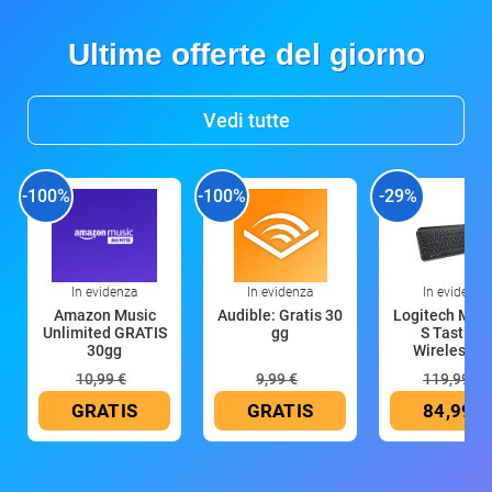
Ultime offerte del giorno
Vedi tutte
-100%
-100%
-29%
In evidenza
In evidenza
In evidenza
Amazon Music
Audible: Gratis 30
Logitech MX 
Unlimited GRATIS
gg
S Tastiera
30gg
Wireless (G
10,99 €
9,99 €
119,99 €
GRATIS
GRATIS
84,99 €