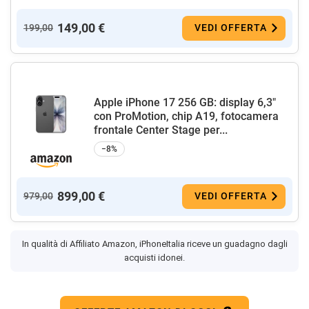
149,00 €
199,00
VEDI OFFERTA
Apple iPhone 17 256 GB: display 6,3"
con ProMotion, chip A19, fotocamera
frontale Center Stage per...
−8%
899,00 €
979,00
VEDI OFFERTA
In qualità di Affiliato Amazon, iPhoneItalia riceve un guadagno dagli
acquisti idonei.