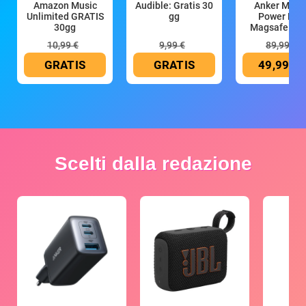
Amazon Music
Audible: Gratis 30
Anker Mag
Unlimited GRATIS
gg
Power Ban
30gg
Magsafe 10
mAh
10,99 €
9,99 €
89,99 €
GRATIS
GRATIS
49,99 €
Scelti dalla redazione