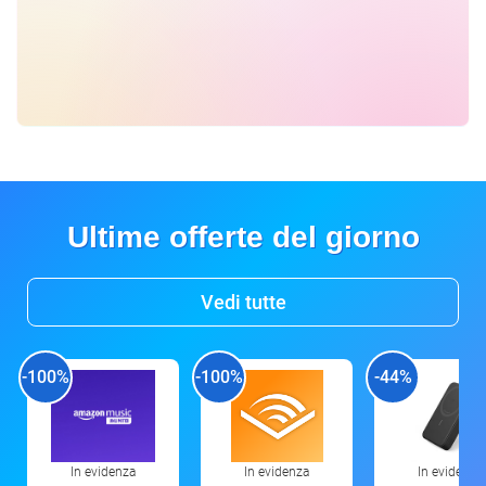
Ultime offerte del giorno
Vedi tutte
-100%
-100%
-44%
In evidenza
In evidenza
In evidenza