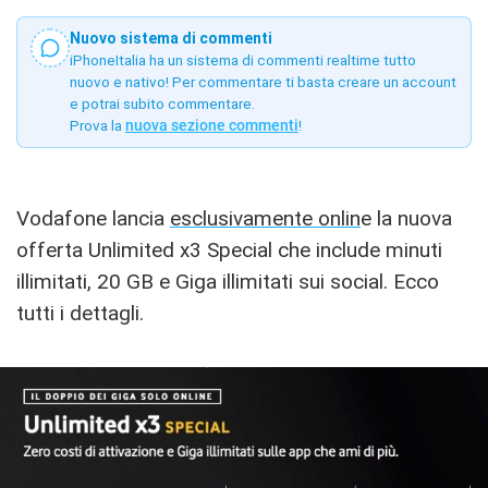
Nuovo sistema di commenti
iPhoneItalia ha un sistema di commenti realtime tutto
nuovo e nativo! Per commentare ti basta creare un account
e potrai subito commentare.
Prova la
nuova sezione commenti
!
Vodafone lancia
esclusivamente onlin
e la nuova
offerta Unlimited x3 Special che include minuti
illimitati, 20 GB e Giga illimitati sui social. Ecco
tutti i dettagli.