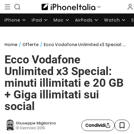
iPhone
iPad
Mac
AirPods
Watch
Home
/
Offerte
/
Ecco Vodafone Unlimited x3 Special: minuti illimitati e 20 GB + Giga illimitati sui social
Ecco Vodafone
Unlimited x3 Special:
minuti illimitati e 20 GB
+ Giga illimitati sui
social
Giuseppe Migliorino
Condividi
31 Gennaio 2019