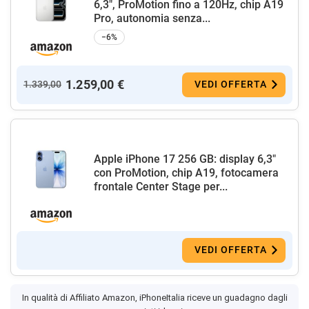
6,3", ProMotion fino a 120Hz, chip A19
Pro, autonomia senza...
−6%
1.259,00 €
1.339,00
VEDI OFFERTA
Apple iPhone 17 256 GB: display 6,3"
con ProMotion, chip A19, fotocamera
frontale Center Stage per...
VEDI OFFERTA
In qualità di Affiliato Amazon, iPhoneItalia riceve un guadagno dagli