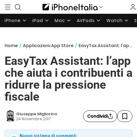
iPhone
iPad
Mac
AirPods
Watch
Home
/
Applicazioni App Store
/
EasyTax Assistant: l’app che aiuta i contribuenti a ridurre la pressione fiscale
EasyTax Assistant: l’app
che aiuta i contribuenti a
ridurre la pressione
fiscale
Giuseppe Migliorino
Condividi
24 Novembre 2017
Nuovo sistema di commenti