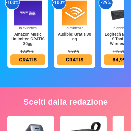
-100%
-100%
-29%
In evidenza
In evidenza
In evidenza
Amazon Music
Audible: Gratis 30
Logitech MX 
Unlimited GRATIS
gg
S Tastiera
30gg
Wireless (G
10,99 €
9,99 €
119,99 €
GRATIS
GRATIS
84,99 €
Scelti dalla redazione