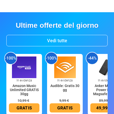
Ultime offerte del giorno
Vedi tutte
-100%
-100%
-44%
In evidenza
In evidenza
In evidenza
Amazon Music
Audible: Gratis 30
Anker Mag
Unlimited GRATIS
gg
Power Ban
30gg
Magsafe 10
mAh
10,99 €
9,99 €
89,99 €
GRATIS
GRATIS
49,99 €