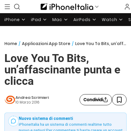
iPhone
iPad
Mac
AirPods
Watch
Home
/
Applicazioni App Store
/
Love You To Bits, un’affascinante punta e clicca
Love You To Bits,
un’affascinante punta e
clicca
Andrea Scrimieri
Condividi
10 Marzo 2016
Nuovo sistema di commenti
iPhoneItalia ha un sistema di commenti realtime tutto
nuovo e nativo! Per commentare ti basta creare un account