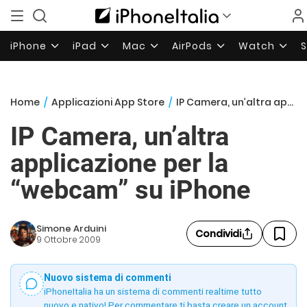
iPhone
iPad
Mac
AirPods
Watch
Home
/
Applicazioni App Store
/
IP Camera, un’altra applicazione per la “webcam” su iPhone
IP Camera, un’altra
applicazione per la
“webcam” su iPhone
Simone Arduini
Condividi
9 Ottobre 2009
Nuovo sistema di commenti
iPhoneItalia ha un sistema di commenti realtime tutto
nuovo e nativo! Per commentare ti basta creare un account