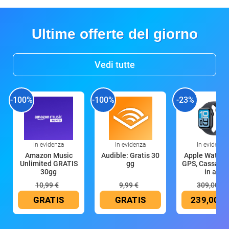
Ultime offerte del giorno
Vedi tutte
-100%
-100%
-23%
In evidenza
In evidenza
In evidenza
Amazon Music
Audible: Gratis 30
Apple Watch 
Unlimited GRATIS
gg
GPS, Cassa 4
30gg
in all
10,99 €
9,99 €
309,00 €
GRATIS
GRATIS
239,00 €