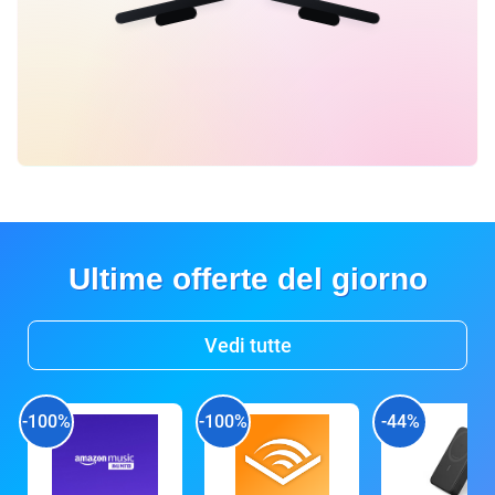
Ultime offerte del giorno
Vedi tutte
-100%
-100%
-44%