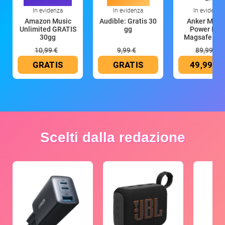
In evidenza
In evidenza
In evidenza
Amazon Music
Audible: Gratis 30
Anker Mag
Unlimited GRATIS
gg
Power Ban
30gg
Magsafe 10
mAh
10,99 €
9,99 €
89,99 €
GRATIS
GRATIS
49,99 €
Scelti dalla redazione