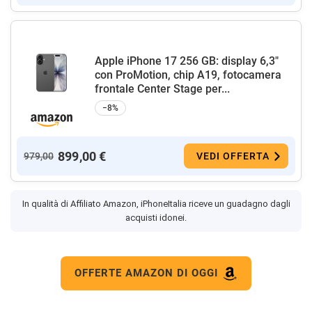
Apple iPhone 17 256 GB: display 6,3"
con ProMotion, chip A19, fotocamera
frontale Center Stage per...
−8%
899,00 €
979,00
VEDI OFFERTA
In qualità di Affiliato Amazon, iPhoneItalia riceve un guadagno dagli
acquisti idonei.
OFFERTE AMAZON DI OGGI