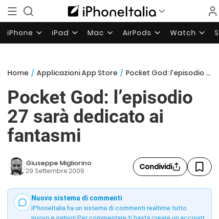
iPhone
iPad
Mac
AirPods
Watch
Home
/
Applicazioni App Store
/
Pocket God: l’episodio 27 sarà dedicato ai fantasmi
Pocket God: l’episodio
27 sarà dedicato ai
fantasmi
Giuseppe Migliorino
Condividi
29 Settembre 2009
Nuovo sistema di commenti
iPhoneItalia ha un sistema di commenti realtime tutto
nuovo e nativo! Per commentare ti basta creare un account