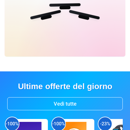
Ultime offerte del giorno
Vedi tutte
-100%
-100%
-23%