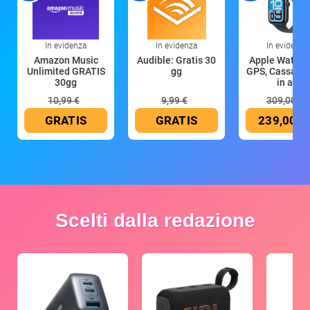
In evidenza
In evidenza
In evidenza
Amazon Music
Audible: Gratis 30
Apple Watch 
Unlimited GRATIS
gg
GPS, Cassa 4
30gg
in all
10,99 €
9,99 €
309,00 €
GRATIS
GRATIS
239,00 €
Scelti dalla redazione