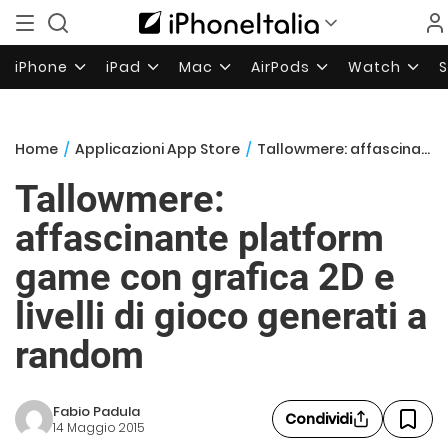
iPhone
iPad
Mac
AirPods
Watch
Home
/
Applicazioni App Store
/
Tallowmere: affascinante platform game con grafica 2D e livelli di gioco generati a random
Tallowmere:
affascinante platform
game con grafica 2D e
livelli di gioco generati a
random
Fabio Padula
Condividi
14 Maggio 2015