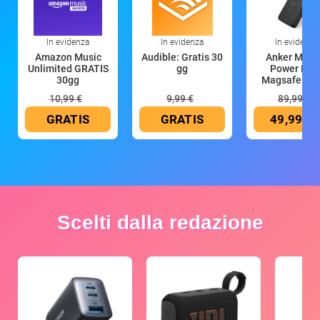
In evidenza
In evidenza
In evidenza
Amazon Music
Audible: Gratis 30
Anker Mag
Unlimited GRATIS
gg
Power Ban
30gg
Magsafe 10
mAh
10,99 €
9,99 €
89,99 €
GRATIS
GRATIS
49,99 €
Scelti dalla redazione