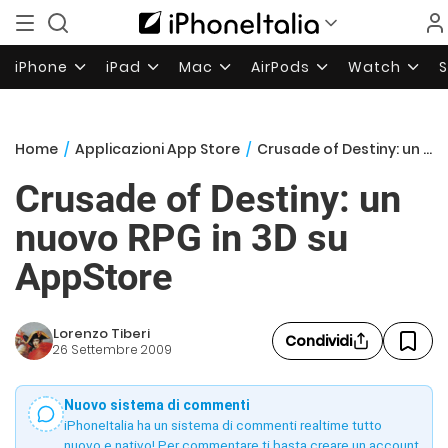
iPhone
iPad
Mac
AirPods
Watch
Home
/
Applicazioni App Store
/
Crusade of Destiny: un nuovo RPG in 3D su AppStore
Crusade of Destiny: un
nuovo RPG in 3D su
AppStore
Lorenzo Tiberi
Condividi
26 Settembre 2009
Nuovo sistema di commenti
iPhoneItalia ha un sistema di commenti realtime tutto
nuovo e nativo! Per commentare ti basta creare un account