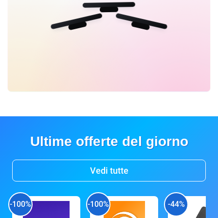
Ultime offerte del giorno
Vedi tutte
-100%
-100%
-44%