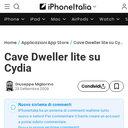
iPhone
iPad
Mac
AirPods
Watch
Home
/
Applicazioni App Store
/
Cave Dweller lite su Cydia
Cave Dweller lite su
Cydia
Giuseppe Migliorino
Condividi
23 Settembre 2009
Nuovo sistema di commenti
iPhoneItalia ha un sistema di commenti realtime tutto
nuovo e nativo! Per commentare ti basta creare un account
e potrai subito commentare.
Prova la
nuova sezione commenti
!