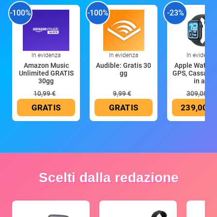
-100%
-100%
-23%
In evidenza
In evidenza
In evidenza
Amazon Music
Audible: Gratis 30
Apple Watch 
Unlimited GRATIS
gg
GPS, Cassa 4
30gg
in all
10,99 €
9,99 €
309,00 €
GRATIS
GRATIS
239,00 €
Scelti dalla redazione