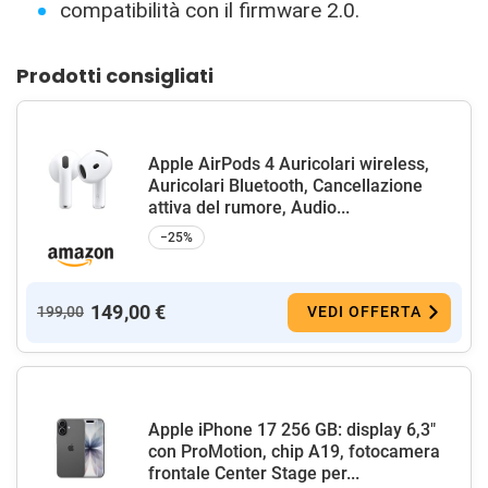
compatibilità con il firmware 2.0.
Prodotti consigliati
Apple AirPods 4 Auricolari wireless,
Auricolari Bluetooth, Cancellazione
attiva del rumore, Audio...
−25%
149,00 €
199,00
VEDI OFFERTA
Apple iPhone 17 256 GB: display 6,3"
con ProMotion, chip A19, fotocamera
frontale Center Stage per...