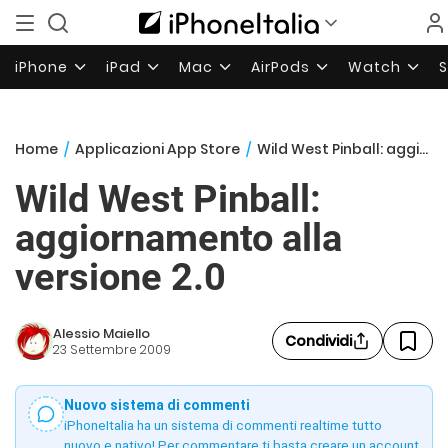
iPhone
iPad
Mac
AirPods
Watch
Home
/
Applicazioni App Store
/
Wild West Pinball: aggiornamento alla versione 2.0
Wild West Pinball:
aggiornamento alla
versione 2.0
Alessio Maiello
Condividi
23 Settembre 2009
Nuovo sistema di commenti
iPhoneItalia ha un sistema di commenti realtime tutto
nuovo e nativo! Per commentare ti basta creare un account