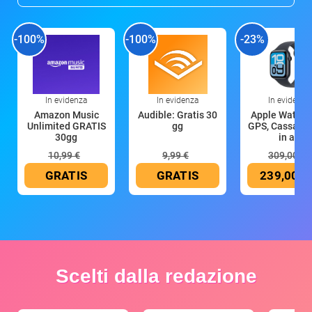
-100%
-100%
-23%
In evidenza
In evidenza
In evidenza
Amazon Music
Audible: Gratis 30
Apple Watch 
Unlimited GRATIS
gg
GPS, Cassa 4
30gg
in all
10,99 €
9,99 €
309,00 €
GRATIS
GRATIS
239,00 €
Scelti dalla redazione