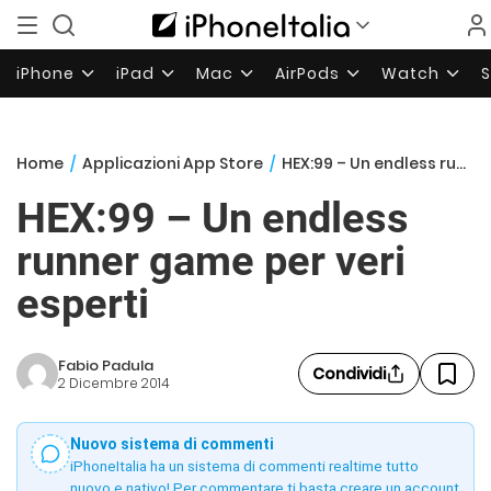
iPhone
iPad
Mac
AirPods
Watch
Home
/
Applicazioni App Store
/
HEX:99 – Un endless runner game per veri esperti
HEX:99 – Un endless
runner game per veri
esperti
Fabio Padula
Condividi
2 Dicembre 2014
Nuovo sistema di commenti
iPhoneItalia ha un sistema di commenti realtime tutto
nuovo e nativo! Per commentare ti basta creare un account