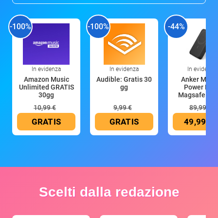
-100%
-100%
-44%
In evidenza
In evidenza
In evidenza
Amazon Music
Audible: Gratis 30
Anker Mag
Unlimited GRATIS
gg
Power Ban
30gg
Magsafe 10
mAh
10,99 €
9,99 €
89,99 €
GRATIS
GRATIS
49,99 €
Scelti dalla redazione