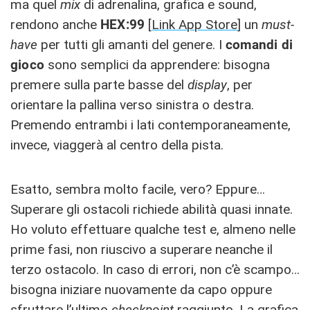
ma quel
mix
di adrenalina, grafica e sound,
rendono anche
HEX:99
[
Link App Store
] un
must-
have
per tutti gli amanti del genere. I
comandi di
gioco
sono semplici da apprendere: bisogna
premere sulla parte basse del
display
, per
orientare la pallina verso sinistra o destra.
Premendo entrambi i lati contemporaneamente,
invece, viaggerà al centro della pista.
Esatto, sembra molto facile, vero? Eppure…
Superare gli ostacoli richiede abilità quasi innate.
Ho voluto effettuare qualche test e, almeno nelle
prime fasi, non riuscivo a superare neanche il
terzo ostacolo. In caso di errori, non c’è scampo…
bisogna iniziare nuovamente da capo oppure
sfruttare l’ultimo
checkpoint
raggiunto. La grafica