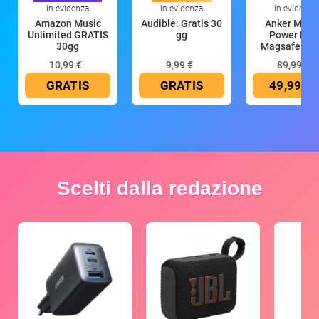
In evidenza
In evidenza
In evidenza
Amazon Music
Audible: Gratis 30
Anker Mag
Unlimited GRATIS
gg
Power Ban
30gg
Magsafe 10
mAh
10,99 €
9,99 €
89,99 €
GRATIS
GRATIS
49,99 €
Scelti dalla redazione