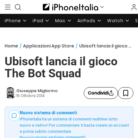
iPhone
iPad
Mac
AirPods
Watch
Home
/
Applicazioni App Store
/
Ubisoft lancia il gioco The Bot Squad
Ubisoft lancia il gioco
The Bot Squad
Giuseppe Migliorino
Condividi
16 Ottobre 2014
Nuovo sistema di commenti
iPhoneItalia ha un sistema di commenti realtime tutto
nuovo e nativo! Per commentare ti basta creare un account
e potrai subito commentare.
Prova la
nuova sezione commenti
!