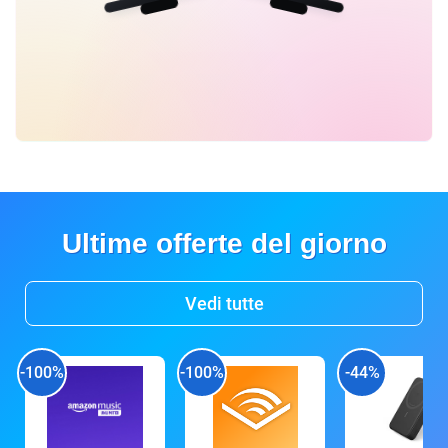
Ultime offerte del giorno
Vedi tutte
-100%
-100%
-44%