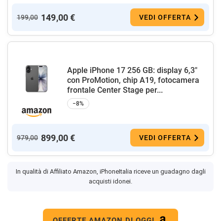
149,00 €
199,00
VEDI OFFERTA
Apple iPhone 17 256 GB: display 6,3"
con ProMotion, chip A19, fotocamera
frontale Center Stage per...
−8%
899,00 €
979,00
VEDI OFFERTA
In qualità di Affiliato Amazon, iPhoneItalia riceve un guadagno dagli
acquisti idonei.
OFFERTE AMAZON DI OGGI