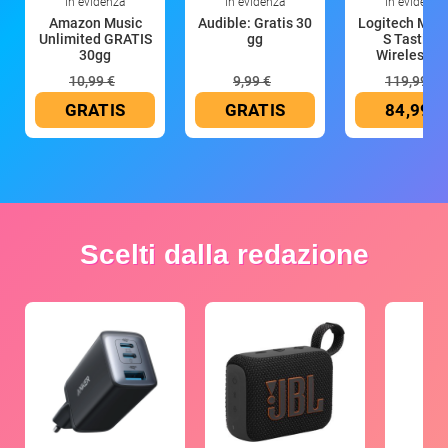
In evidenza
In evidenza
In evidenza
Amazon Music
Audible: Gratis 30
Logitech MX 
Unlimited GRATIS
gg
S Tastiera
30gg
Wireless (G
10,99 €
9,99 €
119,99 €
GRATIS
GRATIS
84,99 €
Scelti dalla redazione