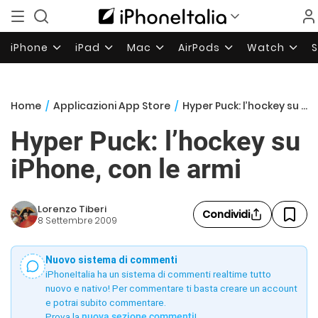
iPhone
iPad
Mac
AirPods
Watch
Home
/
Applicazioni App Store
/
Hyper Puck: l’hockey su iPhone, con le armi
Hyper Puck: l’hockey su
iPhone, con le armi
Lorenzo Tiberi
Condividi
8 Settembre 2009
Nuovo sistema di commenti
iPhoneItalia ha un sistema di commenti realtime tutto
nuovo e nativo! Per commentare ti basta creare un account
e potrai subito commentare.
Prova la
nuova sezione commenti
!