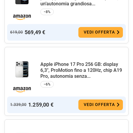
un’autonomia grandiosa...
−8%
569,49 €
619,00
VEDI OFFERTA
Apple iPhone 17 Pro 256 GB: display
6,3", ProMotion fino a 120Hz, chip A19
Pro, autonomia senza...
−6%
1.259,00 €
1.339,00
VEDI OFFERTA