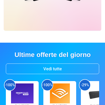
Ultime offerte del giorno
Vedi tutte
-100%
-100%
-29%