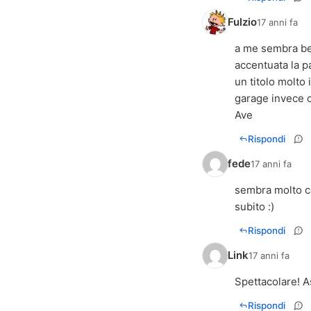
Fulzio
17 anni fa
a me sembra bel
accentuata la p
un titolo molto
garage invece 
Ave
Rispondi
fede
17 anni fa
sembra molto ca
subito :)
Rispondi
Link
17 anni fa
Spettacolare! A
Rispondi