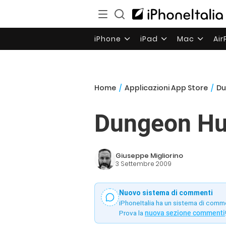
iPhone
iPad
Mac
Ai
Home
/
Applicazioni App Store
/
Du
Dungeon Hun
Giuseppe Migliorino
3 Settembre 2009
Nuovo sistema di commenti
iPhoneItalia ha un sistema di comm
Prova la
nuova sezione commenti