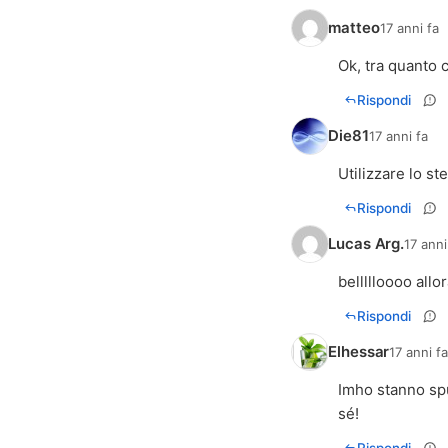
matteo
17 anni fa
Ok, tra quanto 
Rispondi
Die81
17 anni fa
Utilizzare lo st
Rispondi
Lucas Arg.
17 anni
bellllloooo allo
Rispondi
Elhessar
17 anni f
Imho stanno spu
sé!
Rispondi