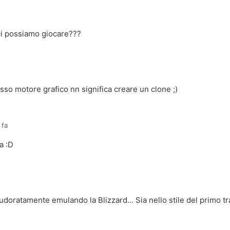
ci possiamo giocare???
esso motore grafico nn significa creare un clone ;)
 fa
ra :D
a
doratamente emulando la Blizzard... Sia nello stile del primo tra