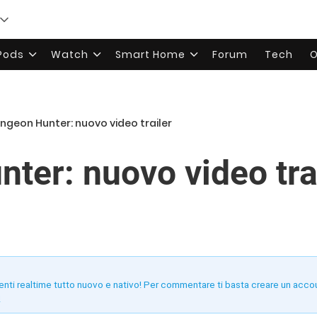
rPods
Watch
Smart Home
Forum
Tech
O
ngeon Hunter: nuovo video trailer
ter: nuovo video tra
enti realtime tutto nuovo e nativo! Per commentare ti basta creare un acco
!