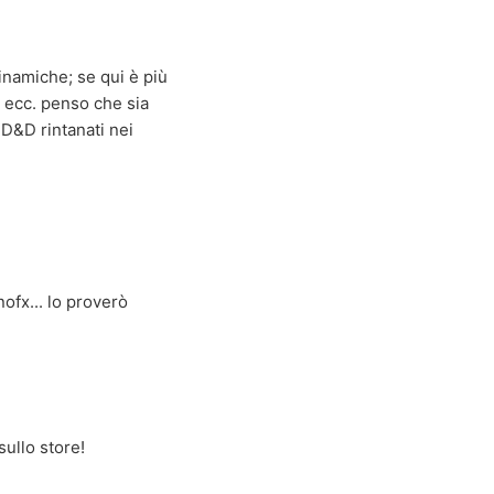
inamiche; se qui è più
, ecc. penso che sia
 D&D rintanati nei
ofx... lo proverò
ullo store!