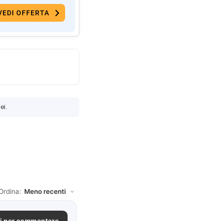
VEDI OFFERTA
ei.
Ordina:
i per commentare