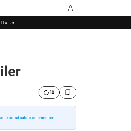
fferte
iler
10
unt e potrai subito commentare.