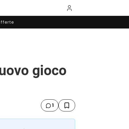
fferte
nuovo gioco
1