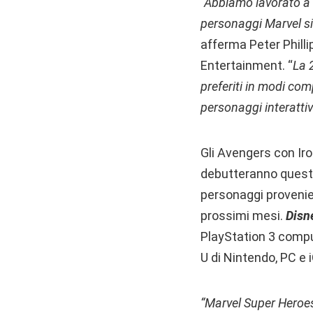
“Abbiamo lavorato a s
personaggi Marvel si
afferma Peter Philli
Entertainment. “
La 
preferiti in modi com
personaggi interattiv
Gli Avengers con Ir
debutteranno questo 
personaggi provenie
prossimi mesi.
Disn
PlayStation 3 compu
U di Nintendo, PC e
“Marvel Super Heroes 