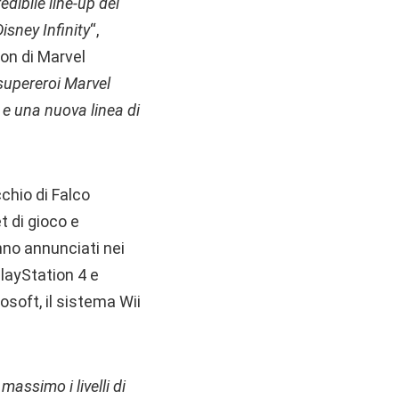
edibile line-up dei
isney Infinity
“,
ion di Marvel
 supereroi Marvel
 e una nuova linea di
chio di Falco
t di gioco e
nno annunciati nei
PlayStation 4 e
soft, il sistema Wii
assimo i livelli di