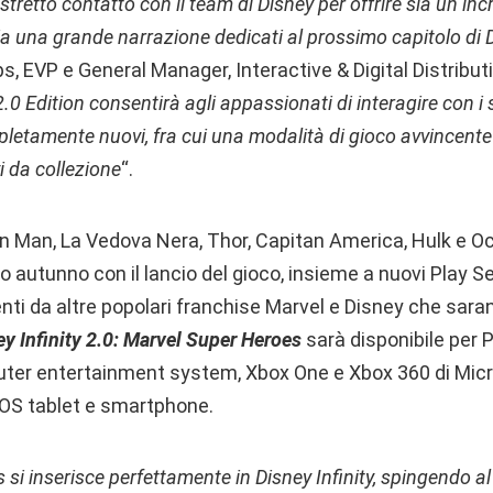
tretto contatto con il team di Disney per offrire sia un incr
a una grande narrazione dedicati al prossimo capitolo di D
ps, EVP e General Manager, Interactive & Digital Distribut
2.0 Edition consentirà agli appassionati di interagire con i
pletamente nuovi, fra cui una modalità di gioco avvincente
i da collezione
“.
on Man, La Vedova Nera, Thor, Capitan America, Hulk e Oc
autunno con il lancio del gioco, insieme a nuovi Play Se
nti da altre popolari franchise Marvel e Disney che sara
ey Infinity 2.0: Marvel Super Heroes
sarà disponibile per 
ter entertainment system, Xbox One e Xbox 360 di Micro
 iOS tablet e smartphone.
si inserisce perfettamente in Disney Infinity, spingendo al m