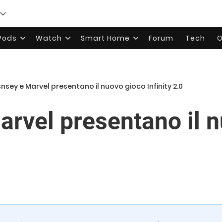
rPods
Watch
Smart Home
Forum
Tech
O
snsey e Marvel presentano il nuovo gioco Infinity 2.0
arvel presentano il 