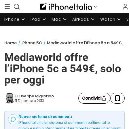
iPhone
iPad
Mac
AirPods
Watch
Home
/
iPhone 5C
/
Mediaworld offre l’iPhone 5c a 549€, solo per oggi
Mediaworld offre
l’iPhone 5c a 549€, solo
per oggi
Giuseppe Migliorino
Condividi
11 Dicembre 2013
Nuovo sistema di commenti
iPhoneItalia ha un sistema di commenti realtime tutto
nuovo e nativo! Per commentare ti basta creare un account