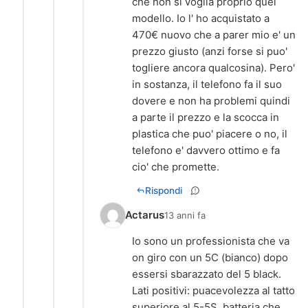
che non si voglia proprio quel
modello. Io l' ho acquistato a
470€ nuovo che a parer mio e' un
prezzo giusto (anzi forse si puo'
togliere ancora qualcosina). Pero'
in sostanza, il telefono fa il suo
dovere e non ha problemi quindi
a parte il prezzo e la scocca in
plastica che puo' piacere o no, il
telefono e' davvero ottimo e fa
cio' che promette.
Rispondi
Actarus
13 anni fa
Io sono un professionista che va
on giro con un 5C (bianco) dopo
essersi sbarazzato del 5 black.
Lati positivi: puacevolezza al tatto
superiore al 5-5S, batteria che