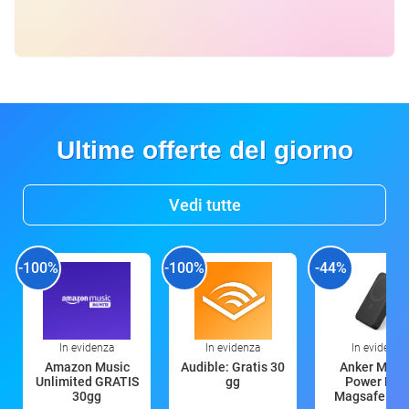
Ultime offerte del giorno
Vedi tutte
-100%
-100%
-44%
In evidenza
In evidenza
In evidenza
Amazon Music
Audible: Gratis 30
Anker Mag
Unlimited GRATIS
gg
Power Ban
30gg
Magsafe 10