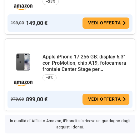
−25%
149,00 €
199,00
VEDI OFFERTA
Apple iPhone 17 256 GB: display 6,3"
con ProMotion, chip A19, fotocamera
frontale Center Stage per...
−8%
899,00 €
979,00
VEDI OFFERTA
In qualità di Affiliato Amazon, iPhoneItalia riceve un guadagno dagli
acquisti idonei.