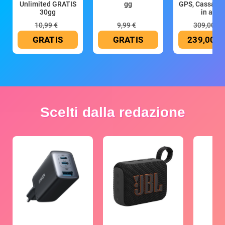
Unlimited GRATIS
gg
GPS, Cassa 4
30gg
in all
10,99 €
9,99 €
309,00 €
GRATIS
GRATIS
239,00 €
Scelti dalla redazione