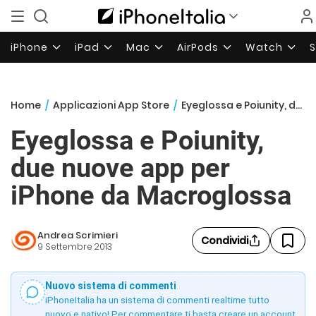
iPhone
iPad
Mac
AirPods
Watch
Home
/
Applicazioni App Store
/
Eyeglossa e Poiunity, due nuove app per iPhone da Macroglossa
Eyeglossa e Poiunity,
due nuove app per
iPhone da Macroglossa
Andrea Scrimieri
Condividi
9 Settembre 2013
Nuovo sistema di commenti
iPhoneItalia ha un sistema di commenti realtime tutto
nuovo e nativo! Per commentare ti basta creare un account