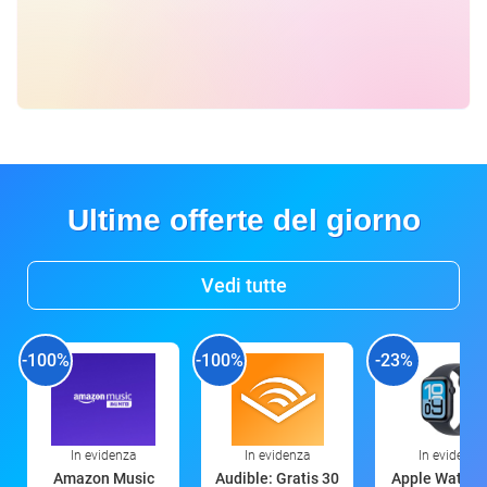
Ultime offerte del giorno
Vedi tutte
-100%
-100%
-23%
In evidenza
In evidenza
In evidenza
Amazon Music
Audible: Gratis 30
Apple Watch 