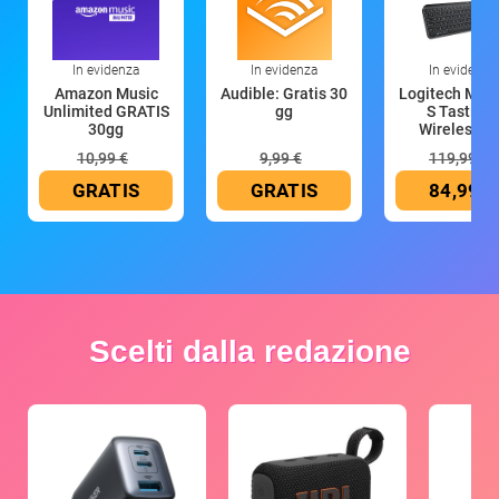
In evidenza
In evidenza
In evidenza
Amazon Music
Audible: Gratis 30
Logitech MX 
Unlimited GRATIS
gg
S Tastiera
30gg
Wireless (G
10,99 €
9,99 €
119,99 €
GRATIS
GRATIS
84,99 €
Scelti dalla redazione