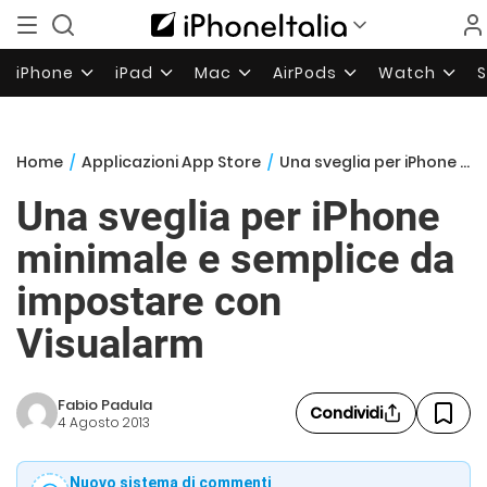
iPhone
iPad
Mac
AirPods
Watch
Home
/
Applicazioni App Store
/
Una sveglia per iPhone minimale e semplice da impostare con Visualarm
Una sveglia per iPhone
minimale e semplice da
impostare con
Visualarm
Fabio Padula
Condividi
4 Agosto 2013
Nuovo sistema di commenti