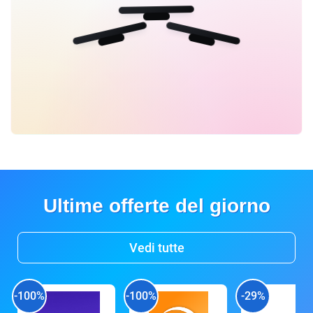
Ultime offerte del giorno
Vedi tutte
-100%
-100%
-29%